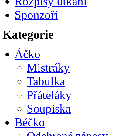
Rozpisy utkání
Sponzoři
Kategorie
Áčko
Mistráky
Tabulka
Přáteláky
Soupiska
Béčko
Odehrané zápasy