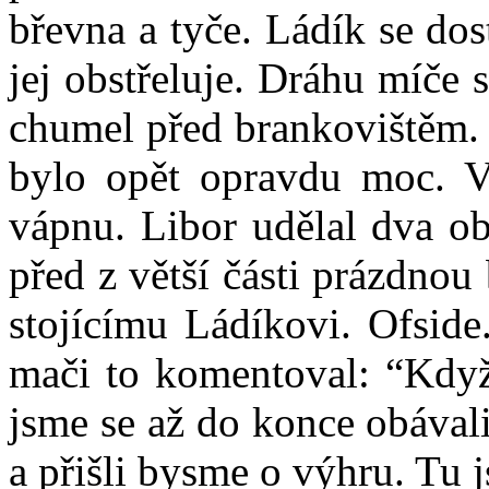
břevna a tyče. Ládík se dos
jej obstřeluje. Dráhu míče 
chumel před brankovištěm. 
bylo opět opravdu moc. V
vápnu. Libor udělal dva o
před z větší části prázdnou
stojícímu Ládíkovi. Ofside
mači to komentoval: “Když
jsme se až do konce obávali
a přišli bysme o výhru. Tu 