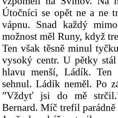
vzpoměli na Švihov. Na h
Útočníci se opět ne a ne t
vápnu. Snad každý mimo
možnost měl Runy, když tre
Ten však těsně minul tyčk
vysoký centr. U pětky stál
hlavu menší, Ládík. Ten
sehnul. Ládík neměl. Po zá
”Vždyť jsi do mě strčil
Bernard. Míč trefil parádně