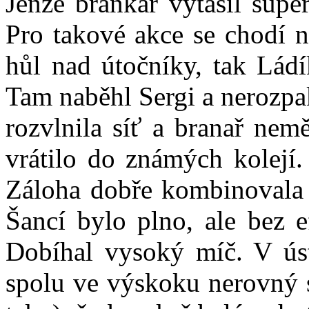
Jenže brankář vytasil supe
Pro takové akce se chodí n
hůl nad útočníky, tak Ládí
Tam naběhl Sergi a nerozpak
rozvlnila síť a branař nem
vrátilo do známých kolejí.
Záloha dobře kombinovala 
Šancí bylo plno, ale bez e
Dobíhal vysoký míč. V ús
spolu ve výskoku nerovný s