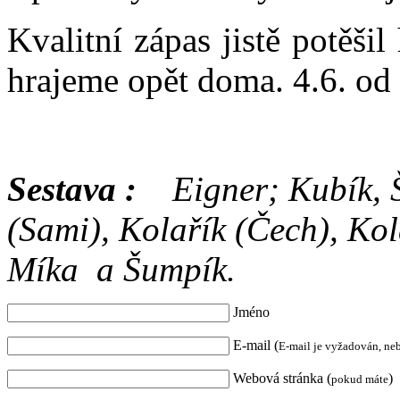
Kvalitní zápas jistě potěši
hrajeme opět doma. 4.6. od
Sestava :
Eigner; Kubík,
(Sami), Kolařík (Čech), Ko
Míka a Šumpík.
Jméno
E-mail (
E-mail je vyžadován, ne
Webová stránka (
)
pokud máte