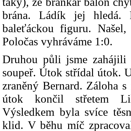
taky), že brankař balón chy
brána. Ládík jej hledá. 
baleťáckou figuru. Našel,
Poločas vyhráváme 1:0.
Druhou půli jsme zahájili 
soupeř. Útok střídal útok. 
zraněný Bernard. Záloha s n
útok končil střetem L
Výsledkem byla svíce těs
klid. V běhu míč zpracoval