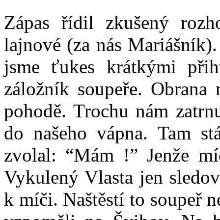
Zápas řídil zkušený rozh
lajnové (za nás Mariášník)
jsme ťukes krátkými při
záložník soupeře. Obrana 
pohodě. Trochu nám zatrnu
do našeho vápna. Tam st
zvolal: “Mám !” Jenže míč
Vykulený Vlasta jen sledov
k míči. Naštěstí to soupeř n