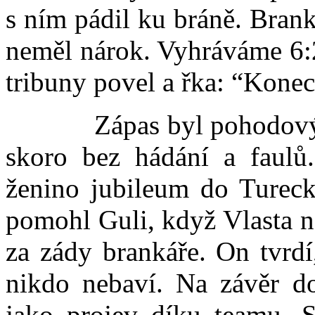
s ním pádil ku bráně. Bran
neměl nárok. Vyhráváme 6:2
tribuny povel a řka: “Konec
Zápas byl pohodový – b
skoro bez hádání a faulů.
ženino jubileum do Tureck
pomohl Guli, když Vlasta n
za zády brankáře. On tvrdí
nikdo nebaví. Na závěr do
jako projev díku teamu. S