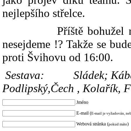
nejlepšího střelce.
Příště bohužel ruším
nesejdeme !? Takže se bude
proti Švihovu od 16:00.
Sestava: Sládek; Kába,
Podlipský,Čech , Kolařík, 
Jméno
E-mail (
E-mail je vyžadován, ne
Webová stránka (
)
pokud máte