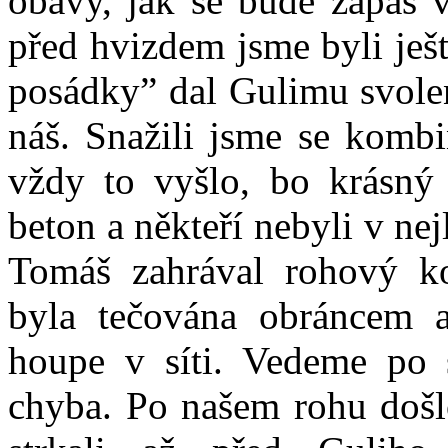
obavy, jak se bude zápas v
před hvizdem jsme byli ještě
posádky” dal Gulimu svolen
náš. Snažili jsme se kombi
vždy to vyšlo, bo krásný 
beton a někteří nebyli v nej
Tomáš zahrával rohový ko
byla tečována obráncem a
houpe v síti. Vedeme po 
chyba. Po našem rohu došlo