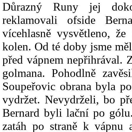
Důrazný Runy jej doko
reklamovali ofside Bern
vícehlasně vysvětleno, že
kolen. Od té doby jsme měli
před vápnem nepřihrával. Z
golmana. Pohodlně zavěsi
Soupeřovic obrana byla po
vydržet. Nevydrželi, bo 
Bernard byli lační po gól
zatáh po straně k vápnu 