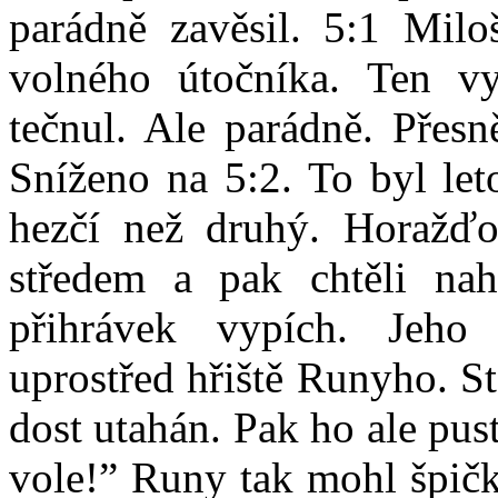
parádně zavěsil. 5:1 Mil
volného útočníka. Ten vy
tečnul. Ale parádně. Přesn
Sníženo na 5:2. To byl let
hezčí než druhý. Horažďo
středem a pak chtěli nah
přihrávek vypích. Jeho
uprostřed hřiště Runyho. St
dost utahán. Pak ho ale pus
vole!” Runy tak mohl špič