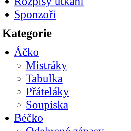
Rozpisy utkání
Sponzoři
Kategorie
Áčko
Mistráky
Tabulka
Přáteláky
Soupiska
Béčko
Odehrané zápasy