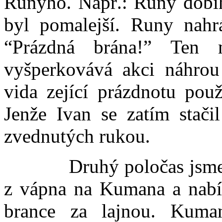
Runyho. Např.: Runy dobíh
byl pomalejší. Runy nahr
“Prázdná brána!” Ten 
vyšperkovává akci náhrou
vida zející prázdnotu použ
Jenže Ivan se zatím stači
zvednutých rukou.
Druhý poločas jsme zah
z vápna na Kumana a nabíha
brance za lajnou. Kuman