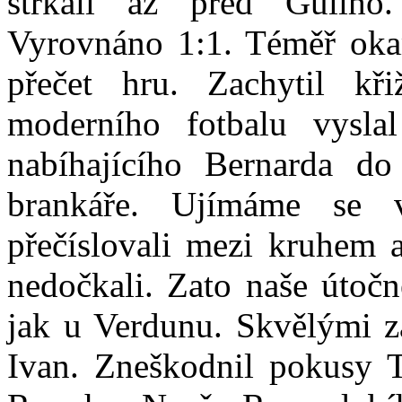
strkali až před Guliho.
Vyrovnáno 1:1. Téměř oka
přečet hru. Zachytil kř
moderního fotbalu vysla
nabíhajícího Bernarda do
brankáře. Ujímáme se 
přečíslovali mezi kruhem 
nedočkali. Zato naše útočné
jak u Verdunu. Skvělými z
Ivan. Zneškodnil pokusy 