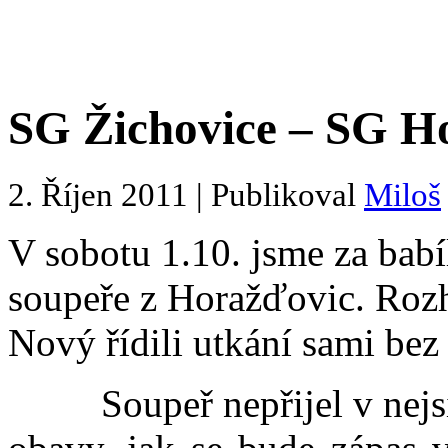
SG Žichovice – SG H
2. Říjen 2011 | Publikoval
Miloš
V sobotu 1.10. jsme za babíl
soupeře z Horažďovic. Rozh
Nový řídili utkání sami be
Soupeř nepřijel v nejsilně