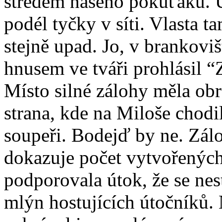
středem našeho pokuťáku. U
podél tyčky v síti. Vlasta 
stejně upad. Jo, v brankovi
hnusem ve tváři prohlásil 
Místo silné zálohy měla obr
strana, kde na Miloše chodi
soupeři. Bodejď by ne. Zál
dokazuje počet vytvořených
podporovala útok, že se nes
mlýn hostujících útočníků. 