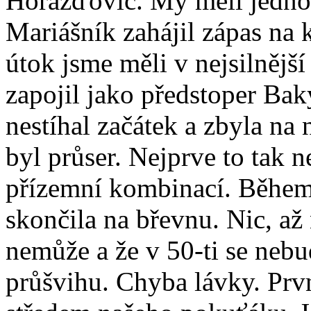
Horažďovic. My měli jednoh
Mariášník zahájil zápas na
útok jsme měli v nejsilnější
zapojil jako předstoper Baky
nestíhal začátek a zbyla na
byl průser. Nejprve to tak 
přízemní kombinací. Během
skončila na břevnu. Nic, až 
nemůže a že v 50-ti se neb
průšvihu. Chyba lávky. Prvn