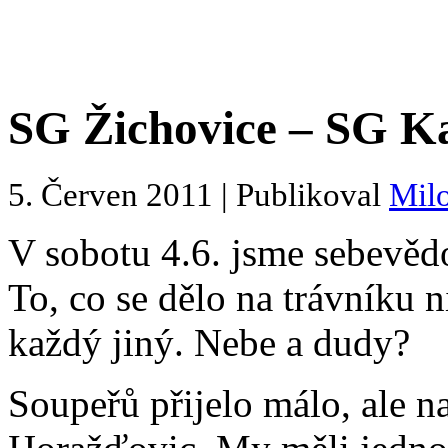
SG Žichovice – SG Ka
5. Červen 2011 | Publikoval
Mil
V sobotu 4.6. jsme sebevěd
To, co se dělo na trávníku 
každý jiný. Nebe a dudy?
Soupeřů přijelo málo, ale n