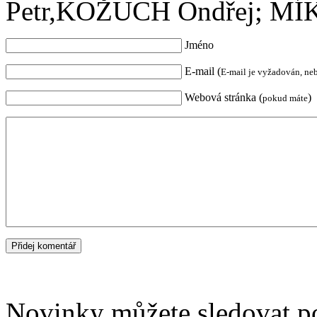
Petr,KOŽUCH Ondřej; MÍK
Jméno
E-mail (
E-mail je vyžadován, ne
Webová stránka (
)
pokud máte
Novinky můžete sledovat 