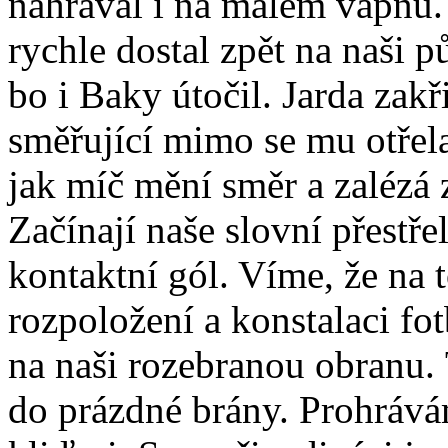
nahrával i na malém vápnu.
rychle dostal zpět na naši pů
bo i Baky útočil. Jarda zak
směřující mimo se mu otřela
jak míč mění směr a zalézá 
Začínají naše slovní přestře
kontaktní gól. Víme, že na
rozpoložení a konstalaci fo
na naši rozebranou obranu. 
do prázdné brány. Prohrávám