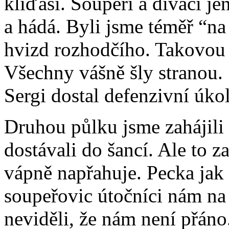
kliďasi. Soupeři a diváci je
a hádá. Byli jsme téměř “na
hvizd rozhodčího. Takovou p
Všechny vášně šly stranou. 
Sergi dostal defenzivní úkoly
Druhou půlku jsme zahájili
dostávali do šancí. Ale to 
vápně napřahuje. Pecka jak 
soupeřovic útočníci nám na 
neviděli, že nám není přáno