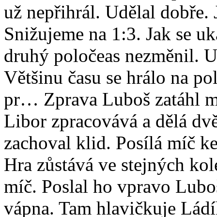
už nepřihrál. Udělal dobře. J
Snižujeme na 1:3. Jak se uk
druhý poločeas nezměnil. Už
Většinu času se hrálo na po
pr… Zprava Luboš zatáhl mí
Libor zpracovává a dělá dv
zachoval klid. Posílá míč k
Hra zůstává ve stejných kol
míč. Poslal ho vpravo Luboš
vápna. Tam hlavičkuje Ládík