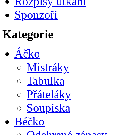
Rozpisy utkání
Sponzoři
Kategorie
Áčko
Mistráky
Tabulka
Přáteláky
Soupiska
Béčko
Odehrané zápasy