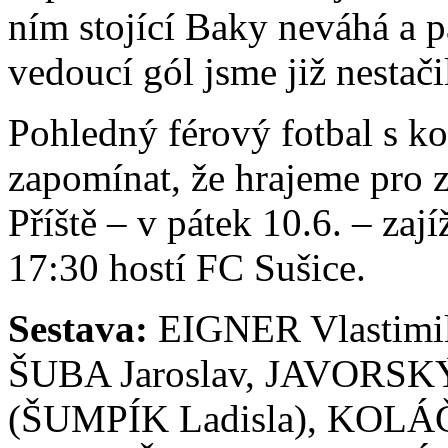
ním stojící Baky neváhá a p
vedoucí gól jsme již nestačil
Pohledný férový fotbal s 
zapomínat, že hrajeme pro z
Příště – v pátek 10.6. – za
17:30 hostí FC Sušice.
Sestava:
EIGNER Vlastimil
ŠUBA Jaroslav, JAVORSK
(ŠUMPÍK Ladisla), KOLÁ