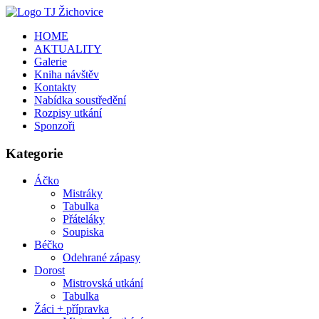
HOME
AKTUALITY
Galerie
Kniha návštěv
Kontakty
Nabídka soustředění
Rozpisy utkání
Sponzoři
Kategorie
Áčko
Mistráky
Tabulka
Přáteláky
Soupiska
Béčko
Odehrané zápasy
Dorost
Mistrovská utkání
Tabulka
Žáci + přípravka