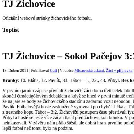
TJ Žichovice
Oficiální webové stránky žichovického fotbalu.
Toplist
TJ Žichovice – Sokol Pačejov 3:
18. Duben 2011 | Publikoval
Guli
| V rubice
Mistrovská utkání
,
Žáci + přípravka
Branky
: 10. Bláha, 12. Pavlík, 33. Tábor – 1., 22., 43. Přibyl.
Bez k
V prvním jarním zápase přivítali žichovičtí žáci doma třetí celek tab
skončil čtrnáctigólovým debaklem a když se hned v první minutě trefi
že na jaře se body ze žichovického stadiónu zadarmo vozit nebudou. N
Pavlík. Fotbalovější hosté zaslouženě vyrovnali po chybě Tučka a Táb
z trestného kopu Tábor – 3:2. Žichovičtí postupem času přestávali fyz
Přibyl a hosté se ještě více začali tlačit před žichovickou branku. V
neinkasovali. V závěru nám přálo štěstí, ale dobrá hra z prvního pol
lepší fotbal než tomu bylo na podzim.