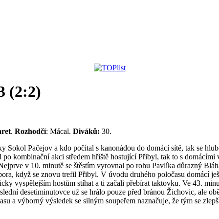
3 (2:2)
aret
.
Rozhodčí
: Mácal.
Diváků:
30.
ulky Sokol Pačejov a kdo počítal s kanonádou do domácí sítě, tak se hl
l po kombinační akci středem hřiště hostující Přibyl, tak to s domácími
ejprve v 10. minutě se štěstím vyrovnal po rohu Pavlíka důrazný Bláha
ora, když se znovu trefil Přibyl. V úvodu druhého poločasu domácí ješt
icky vyspělejším hostům stíhat a ti začali přebírat taktovku. Ve 43. m
 poslední desetiminutovce už se hrálo pouze před bránou Žichovic, ale o
očasu a výborný výsledek se silným soupeřem naznačuje, že tým se zlep