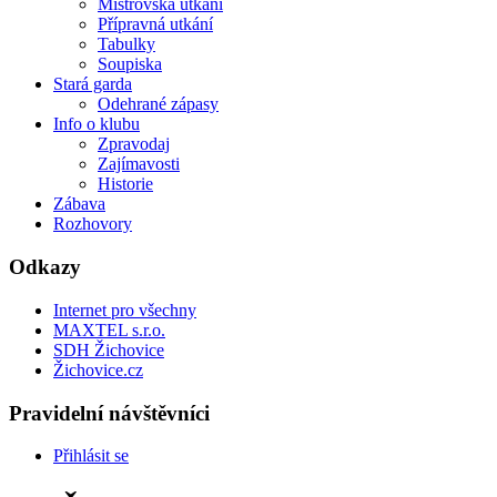
Mistrovská utkání
Přípravná utkání
Tabulky
Soupiska
Stará garda
Odehrané zápasy
Info o klubu
Zpravodaj
Zajímavosti
Historie
Zábava
Rozhovory
Odkazy
Internet pro všechny
MAXTEL s.r.o.
SDH Žichovice
Žichovice.cz
Pravidelní návštěvníci
Přihlásit se