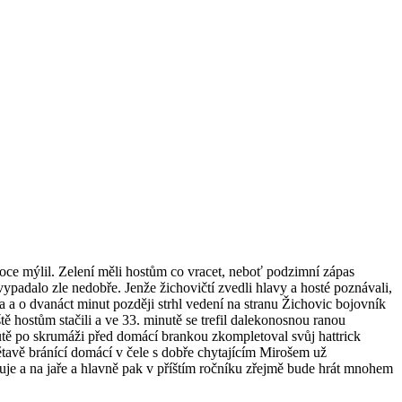
uboce mýlil. Zelení měli hostům co vracet, neboť podzimní zápas
 vypadalo zle nedobře.
Jenže žichovičtí zvedli hlavy a hosté poznávali,
 a o dvanáct minut později strhl vedení na stranu Žichovic bojovník
ě hostům stačili a ve 33. minutě se trefil dalekonosnou ranou
inutě po skrumáži před domácí brankou zkompletoval svůj hattrick
bětavě bránící domácí v čele s dobře chytajícím Mirošem už
šuje a na jaře a hlavně pak v příštím ročníku zřejmě bude hrát mnohem