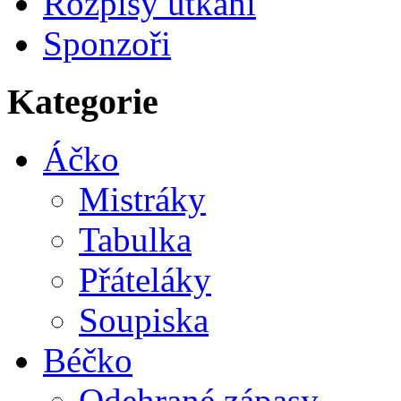
Rozpisy utkání
Sponzoři
Kategorie
Áčko
Mistráky
Tabulka
Přáteláky
Soupiska
Béčko
Odehrané zápasy