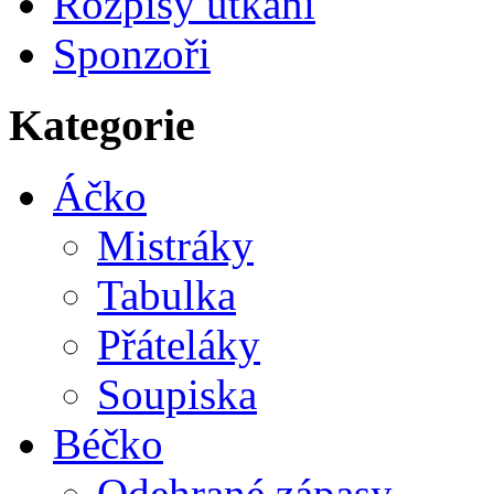
Rozpisy utkání
Sponzoři
Kategorie
Áčko
Mistráky
Tabulka
Přáteláky
Soupiska
Béčko
Odehrané zápasy