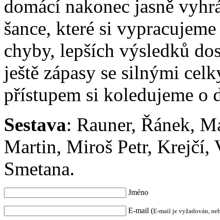
domácí nakonec jasně vyhr
šance, které si vypracujeme
chyby, lepších výsledků do
ještě zápasy se silnými celk
přístupem si koledujeme o 
Sestava
: Rauner, Řánek, Ma
Martin, Miroš Petr, Krejčí,
Smetana.
Jméno
E-mail (
E-mail je vyžadován, ne