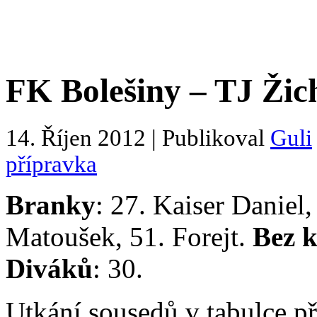
FK Bolešiny – TJ Žich
14. Říjen 2012 | Publikoval
Guli
přípravka
Branky
: 27. Kaiser Daniel,
Matoušek, 51. Forejt.
Bez k
Diváků
: 30.
Utkání sousedů v tabulce př