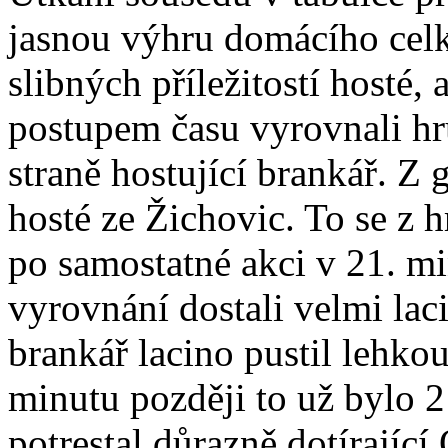
jasnou výhru domácího cel
slibných příležitostí hosté,
postupem času vyrovnali hr
straně hostující brankář. Z 
hosté ze Žichovic. To se z 
po samostatné akci v 21. mi
vyrovnání dostali velmi lac
brankář lacino pustil lehkou
minutu později to už bylo 2
potrestal důrazně dotírající