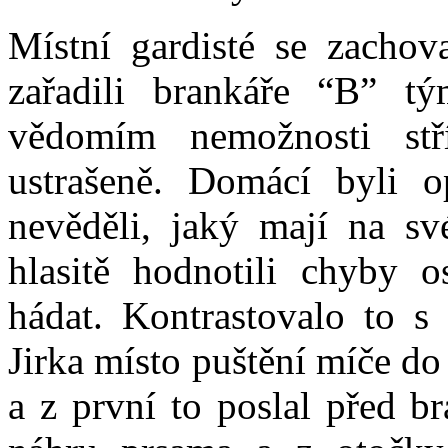
Místní gardisté se zachov
zařadili brankáře “B” t
vědomím nemožnosti stř
ustrašeně. Domácí byli o
nevěděli, jaký mají na sv
hlasitě hodnotili chyby o
hádat. Kontrastovalo to 
Jirka místo puštění míče do 
a z první to poslal před b