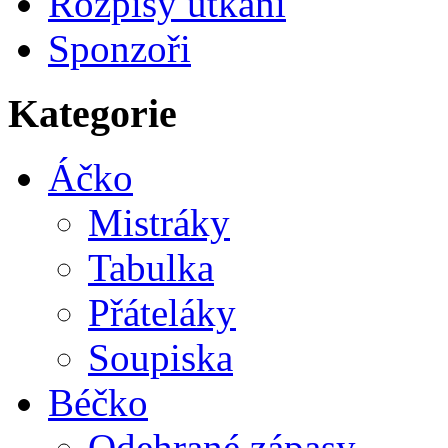
Rozpisy utkání
Sponzoři
Kategorie
Áčko
Mistráky
Tabulka
Přáteláky
Soupiska
Béčko
Odehrané zápasy