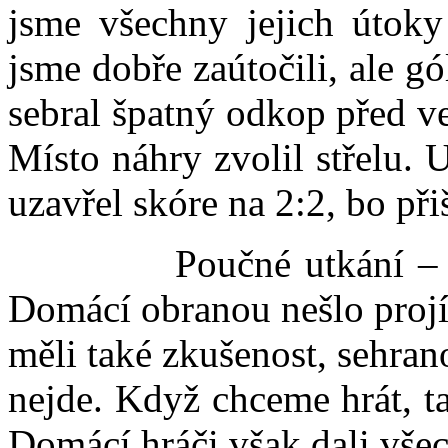
jsme všechny jejich útoky
jsme dobře zaútočili, ale g
sebral špatný odkop před v
Místo náhry zvolil střelu. 
uzavřel skóre na 2:2, bo při
Poučné utkání – bez b
Domácí obranou nešlo projí
měli také zkušenost, sehran
nejde. Když chceme hrát, ta
Domácí hráči však dali vše