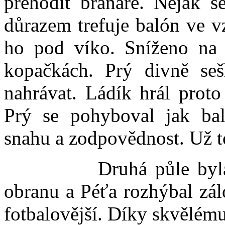
přehodit branaře. Nějak 
důrazem trefuje balón ve v
ho pod víko. Sníženo na
kopačkách. Prý divně se
nahrávat. Ládík hrál prot
Prý se pohyboval jak bal
snahu a zodpovědnost. Už to
Druhá půle byla vyro
obranu a Péťa rozhýbal zálo
fotbalovější. Díky skvělém