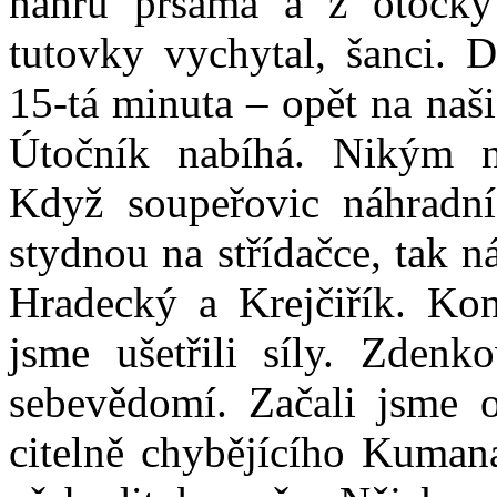
náhru prsama a z otočky 
tutovky vychytal, šanci. 
15-tá minuta – opět na naš
Útočník nabíhá. Nikým n
Když soupeřovic náhradníc
stydnou na střídačce, tak n
Hradecký a Krejčiřík. Kon
jsme ušetřili síly. Zde
sebevědomí. Začali jsme o
citelně chybějícího Kumana