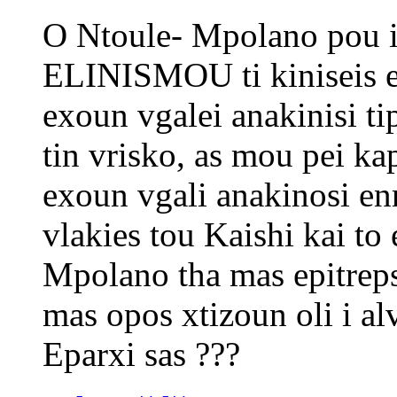
O Ntoule- Mpolano pou ip
ELINISMOU ti kiniseis e
exoun vgalei anakinisi ti
tin vrisko, as mou pei ka
exoun vgali anakinosi e
vlakies tou Kaishi kai to
Mpolano tha mas epitrepse
mas opos xtizoun oli i al
Eparxi sas ???