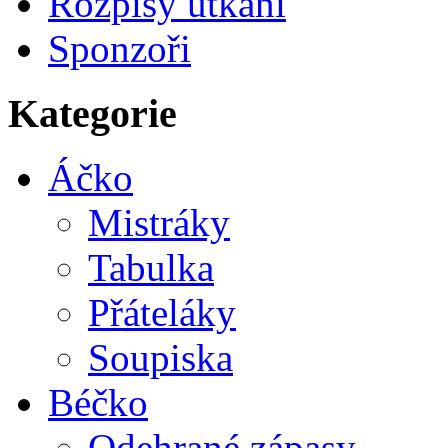
Rozpisy utkání
Sponzoři
Kategorie
Áčko
Mistráky
Tabulka
Přáteláky
Soupiska
Béčko
Odehrané zápasy