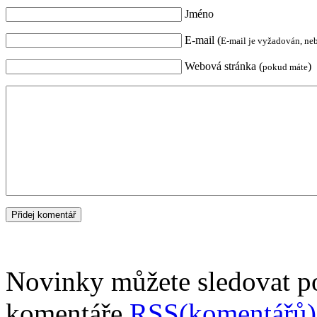
Jméno
E-mail (
E-mail je vyžadován, ne
Webová stránka (
)
pokud máte
Novinky můžete sledovat 
komentáře
RSS(komentářů)