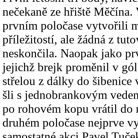
nečekaně ze hřiště Měčína.
prvním poločase vytvořili
příležitostí, ale žádná z tu
neskončila. Naopak jako prv
jejichž brejk proměnil v g
střelou z dálky do šibenice
šli s jednobrankovým vede
po rohovém kopu vrátil do 
druhém poločase nejprve v
samostatné akci Pavel Tuček