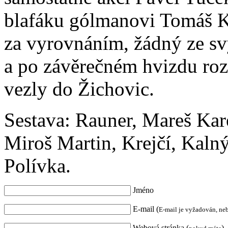
blafáku gólmanovi Tomáš Kr
za vyrovnáním, žádný ze sv
a po závěrečném hvizdu roz
vezly do Žichovic.
Sestava: Rauner, Mareš Kare
Miroš Martin, Krejčí, Kalný
Polívka.
Jméno
E-mail (
E-mail je vyžadován, ne
Webová stránka (
)