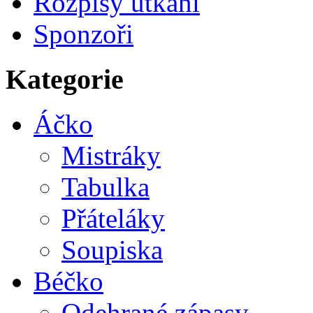
Rozpisy utkání
Sponzoři
Kategorie
Áčko
Mistráky
Tabulka
Přáteláky
Soupiska
Béčko
Odehrané zápasy