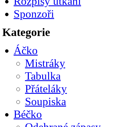
Rozpisy utkání
Sponzoři
Kategorie
Áčko
Mistráky
Tabulka
Přáteláky
Soupiska
Béčko
Odehrané zápasy