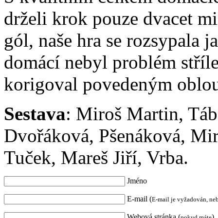
drželi krok pouze dvacet m
gól, naše hra se rozsypala 
domácí nebyl problém střílet
korigoval povedeným oblo
Sestava
: Miroš Martin, Táb
Dvořáková, Pšenáková, Miro
Tuček, Mareš Jiří, Vrba.
Jméno
E-mail (
E-mail je vyžadován, ne
Webová stránka (
)
pokud máte