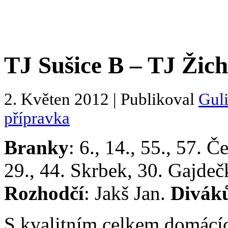
TJ Sušice B – TJ Žich
2. Květen 2012 | Publikoval
Gul
přípravka
Branky
: 6., 14., 55., 57. 
29., 44. Skrbek, 30. Gajdeč
Rozhodčí
: Jakš Jan.
Divák
S kvalitním celkem domácí