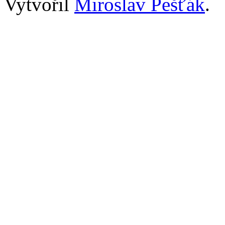
Vytvořil
Miroslav Pešťák
.