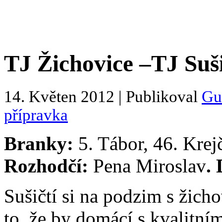
TJ Žichovice –TJ Suši
14. Květen 2012 | Publikoval
Gu
přípravka
Branky:
5. Tábor, 46. Krejč
Rozhodčí:
Pena Miroslav
.
Sušičtí si na podzim s žich
to, že by domácí s kvalitní