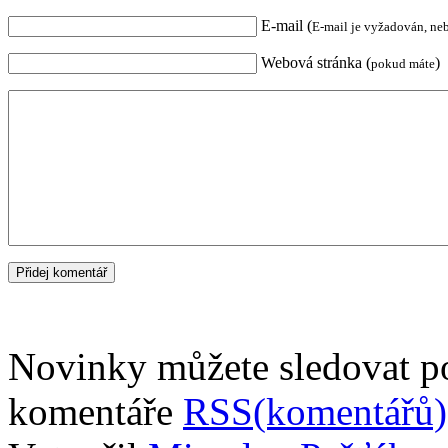
E-mail (
E-mail je vyžadován, ne
Webová stránka (
)
pokud máte
Novinky můžete sledovat 
komentáře
RSS(komentářů)