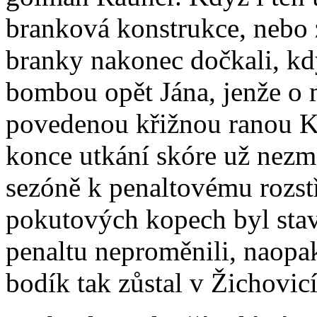
branková konstrukce, nebo z
branky nakonec dočkali, kd
bombou opět Jána, jenže o 
povedenou křižnou ranou Kr
konce utkání skóre už nezmě
sezóně k penaltovému rozstř
pokutových kopech byl stav
penaltu neproměnili, naopa
bodík tak zůstal v Žichovic