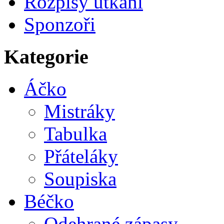
Rozpisy utkání
Sponzoři
Kategorie
Áčko
Mistráky
Tabulka
Přáteláky
Soupiska
Béčko
Odehrané zápasy