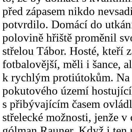
před zápasem nikdo nevsadil
potvrdilo.
Domácí do utkání
polovině hřiště proměnil sv
střelou Tábor. Hosté, kteří 
fotbalovější, měli i šance, 
k rychlým protiútokům. Na
pokutového území hostující
s přibývajícím časem ovládli 
střelecké možnosti, jenže v 
gólman Rauner. Když i ten