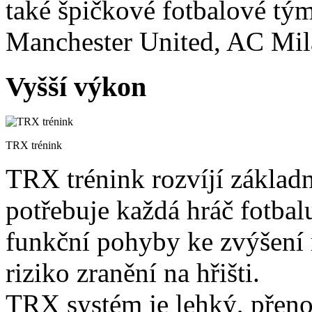
také špičkové fotbalové tý
Manchester United, AC Mil
Vyšší výkon
TRX trénink
TRX trénink rozvíjí základn
potřebuje každá hráč fotbal
funkční pohyby ke zvýšení mo
riziko zranění na hřišti.
TRX systém je lehký, přeno