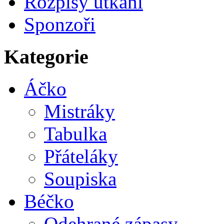
Rozpisy utkání
Sponzoři
Kategorie
Áčko
Mistráky
Tabulka
Přáteláky
Soupiska
Béčko
Odehrané zápasy