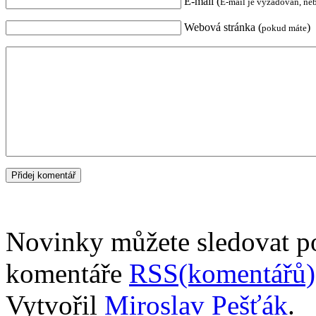
E-mail (
E-mail je vyžadován, ne
Webová stránka (
)
pokud máte
Novinky můžete sledovat 
komentáře
RSS(komentářů)
Vytvořil
Miroslav Pešťák
.