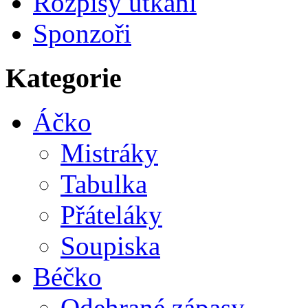
Rozpisy utkání
Sponzoři
Kategorie
Áčko
Mistráky
Tabulka
Přáteláky
Soupiska
Béčko
Odehrané zápasy