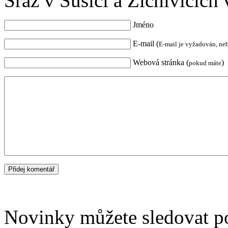
Sraz v Sušici a Žichivicích 
Jméno
E-mail (
E-mail je vyžadován, ne
Webová stránka (
)
pokud máte
Novinky můžete sledovat 