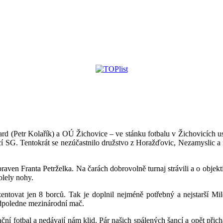
 (Petr Kolařík) a OÚ Žichovice – ve stánku fotbalu v Žichovicích usk
í SG. Tentokrát se nezúčastnilo družstvo z Horažďovic, Nezamyslic a
raven Franta Petrželka. Na čarách dobrovolně turnaj strávili a o objekti
olely nohy.
prezentovat jen 8 borců. Tak je doplnil nejméně potřebný a nejstarší
 odpoledne mezinárodní mač.
ční fotbal a nedávají nám klid. Pár našich spálených šancí a opět přich