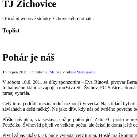
TJ Žichovice
Oficiální webové stránky žichovického fotbalu.
Toplist
Pohár je náš
15. Srpen 2013 | Publikoval
Miloš
| V rubice
Stará garda
V sobotu 10.8. 2011 se díky sponzorům – Eva Růtová, pivovar Bernard
fotbalového klání se zapojila mužstva SG Švihov, FC Sušice a domác
turnaj vyhrála.
Celý turnaj odřídil mezinárodní rozhodčí Veverka. Na střídání byl přip
závlahách a dešti měkký. Ne jako dřív, kdy nás od tvrdého povrchu b
Přišlo nás plno, viz sestava, což je potěšující. Zato FC přišlo re
Petrželku. Švihovští přijeli ve velkém počtu, ale čekal je doma ještě
První zápas ukázal, jak bude vypadat celý turnaj. Hosté hrají kombina