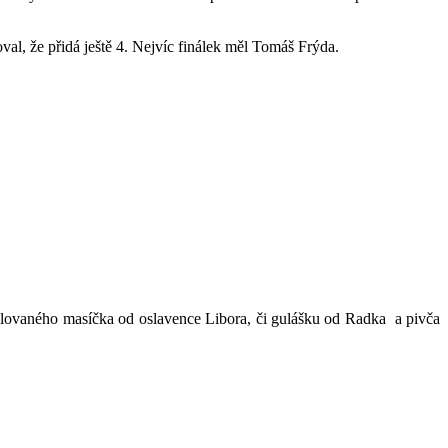
l, že přidá ještě 4. Nejvíc finálek měl Tomáš Frýda.
u grilovaného masíčka od oslavence Libora, či gulášku od Radka a pivča