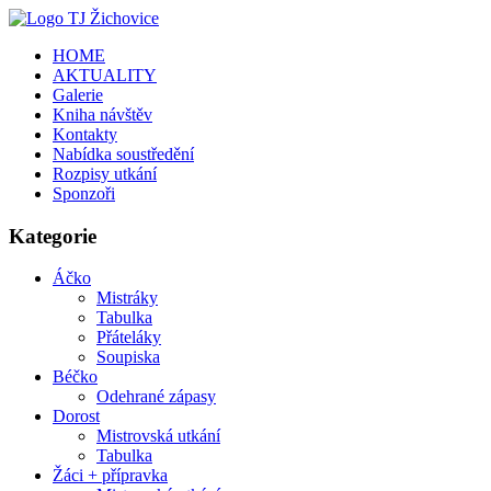
HOME
AKTUALITY
Galerie
Kniha návštěv
Kontakty
Nabídka soustředění
Rozpisy utkání
Sponzoři
Kategorie
Áčko
Mistráky
Tabulka
Přáteláky
Soupiska
Béčko
Odehrané zápasy
Dorost
Mistrovská utkání
Tabulka
Žáci + přípravka