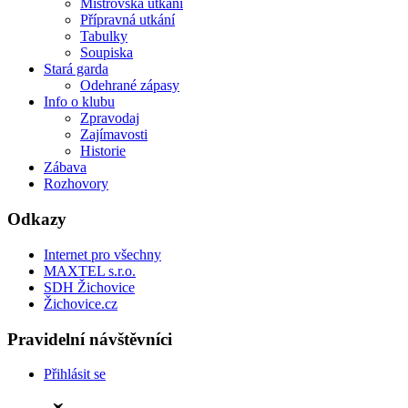
Mistrovská utkání
Přípravná utkání
Tabulky
Soupiska
Stará garda
Odehrané zápasy
Info o klubu
Zpravodaj
Zajímavosti
Historie
Zábava
Rozhovory
Odkazy
Internet pro všechny
MAXTEL s.r.o.
SDH Žichovice
Žichovice.cz
Pravidelní návštěvníci
Přihlásit se