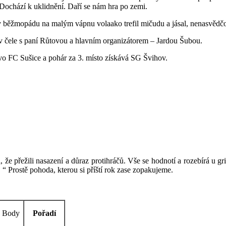
Dochází k uklidnění. Daří se nám hra po zemi.
 běžmopádu na malým vápnu volaako trefil mičudu a jásal, nenasvědčova
v čele s paní Růtovou a hlavním organizátorem – Jardou Šubou.
vo FC Sušice a pohár za 3. místo získává SG Švihov.
li, že přežili nasazení a důraz protihráčů. Vše se hodnotí a rozebírá 
“ Prostě pohoda, kterou si příští rok zase zopakujeme.
Body
Pořadí