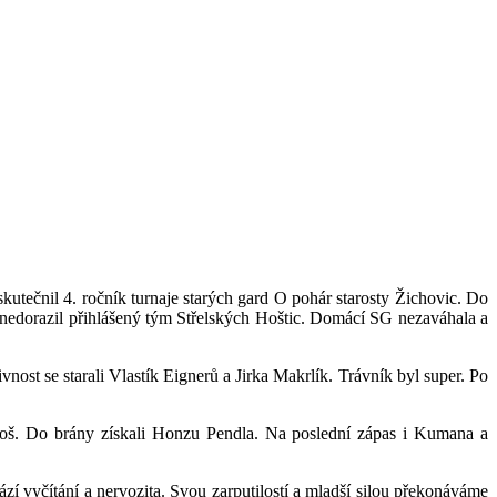
utečnil 4. ročník turnaje starých gard O pohár starosty Žichovic. Do
 nedorazil přihlášený tým Střelských Hoštic. Domácí SG nezaváhala a
vnost se starali Vlastík Eignerů a Jirka Makrlík. Trávník byl super. Po
 Miloš. Do brány získali Honzu Pendla. Na poslední zápas i Kumana a
ází vyčítání a nervozita. Svou zarputilostí a mladší silou překonáváme