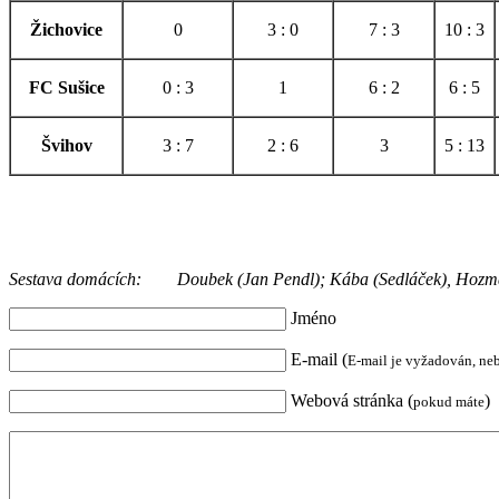
Žichovice
0
3 : 0
7 : 3
10 : 3
FC Sušice
0 : 3
1
6 : 2
6 : 5
Švihov
3 : 7
2 : 6
3
5 : 13
Sestava domácích: Doubek (Jan Pendl); Kába (Sedláček), Hozman (
Jméno
E-mail (
E-mail je vyžadován, ne
Webová stránka (
)
pokud máte