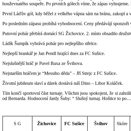
houževnatého soupeře. Po prvních gólech víme, že zápas vyhrajeme. 
První Láďův gól, kdy běžel z velkého vápna sám na bránu, zakopl a v
Po posledním zápasu probíhá vyhodnocení. Ceny předávájí sponzoři 
Putovní pohár přebírá domácí SG Žichovice. 2. místo obsadilo družst
Ládík Šumpík vyhrává pohár pro nejlepšího střelce.
Nejlepší brankář je Jan Pendl hrající dnes za FC Sušice.
Nejslušnější hráč je Pavel Baxa ze Švihova.
Nejstarším hráčem je “Messiho děda” – Jří Strejc z FC Sušice.
Životní jubileum slaví a dárek dostává náš Dino – Libor Koláček.
Tím končí sportovní část turnaje. Všichni jsou spokojeni, že si zahrá
od Bernarda. Hodnocení Jardy Šuby: “ Slušný turnaj. Hoštice to po… 
S G
Žichovice
FC Sušice
Švihov
Skóre