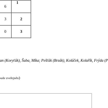
1
6
3
2
0
3
Koryťák), Šuba, Míka; Pešťák (Brzák), Koláček, Kolařík, Frýda (Po
)
bude zveřejněn