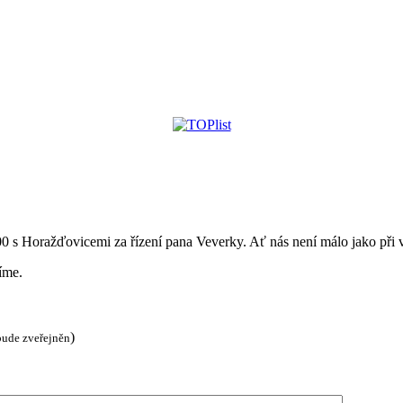
:00 s Horažďovicemi za řízení pana Veverky. Ať nás není málo jako při 
íme.
)
bude zveřejněn