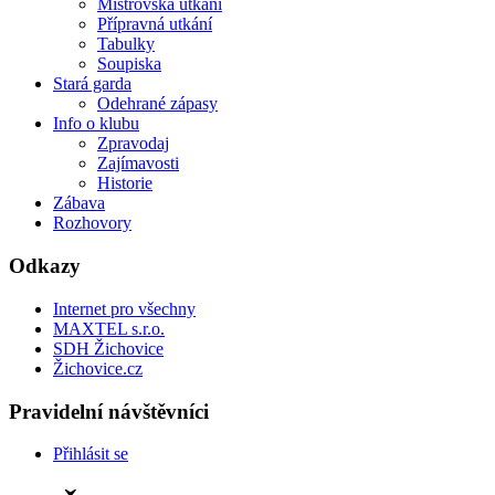
Mistrovská utkání
Přípravná utkání
Tabulky
Soupiska
Stará garda
Odehrané zápasy
Info o klubu
Zpravodaj
Zajímavosti
Historie
Zábava
Rozhovory
Odkazy
Internet pro všechny
MAXTEL s.r.o.
SDH Žichovice
Žichovice.cz
Pravidelní návštěvníci
Přihlásit se