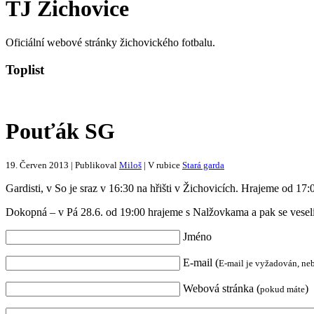
TJ Žichovice
Oficiální webové stránky žichovického fotbalu.
Toplist
Pouťák SG
19. Červen 2013 | Publikoval
Miloš
| V rubice
Stará garda
Gardisti, v So je sraz v 16:30 na hřišti v Žichovicích. Hrajeme od 17
Dokopná – v Pá 28.6. od 19:00 hrajeme s Nalžovkama a pak se vesel
Jméno
E-mail (
E-mail je vyžadován, ne
Webová stránka (
)
pokud máte