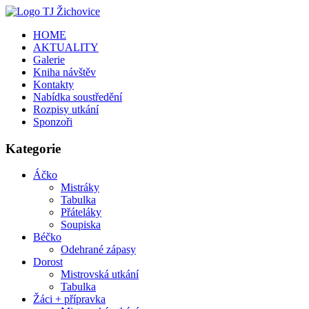
HOME
AKTUALITY
Galerie
Kniha návštěv
Kontakty
Nabídka soustředění
Rozpisy utkání
Sponzoři
Kategorie
Áčko
Mistráky
Tabulka
Přáteláky
Soupiska
Béčko
Odehrané zápasy
Dorost
Mistrovská utkání
Tabulka
Žáci + přípravka