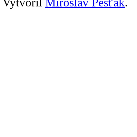
Vytvořil
Miroslav Pešťák
.