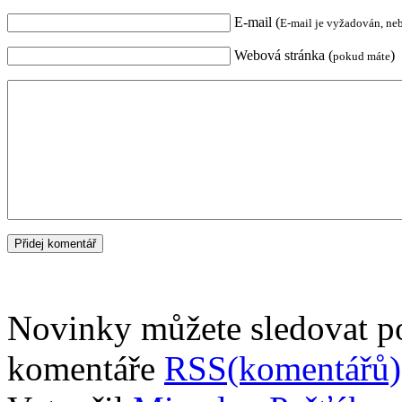
E-mail (
E-mail je vyžadován, ne
Webová stránka (
)
pokud máte
Novinky můžete sledovat 
komentáře
RSS(komentářů)