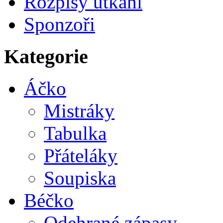
Rozpisy utkání
Sponzoři
Kategorie
Áčko
Mistráky
Tabulka
Přáteláky
Soupiska
Béčko
Odehrané zápasy