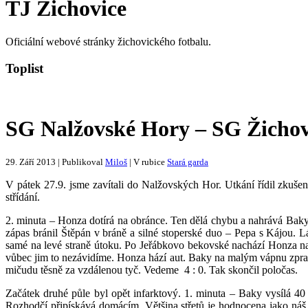
TJ Žichovice
Oficiální webové stránky žichovického fotbalu.
Toplist
SG Nalžovské Hory – SG Žichovic
29. Září 2013 | Publikoval
Miloš
| V rubice
Stará garda
V pátek 27.9. jsme zavítali do Nalžovských Hor. Utkání řídil zkušen
střídání.
2. minuta – Honza dotírá na obránce. Ten dělá chybu a nahrává Baky
zápas bránil Štěpán v bráně a silné stoperské duo – Pepa s Kájou. L
samé na levé straně útoku. Po Jeřábkovo bekovské nachází Honza na
vůbec jim to nezávidíme. Honza hází aut. Baky na malým vápnu zpraco
mičudu těsně za vzdálenou tyč. Vedeme 4 : 0. Tak skončil poločas.
Začátek druhé půle byl opět infarktový. 1. minuta – Baky vysílá 4
Rozhodčí připískává domácím. Většina střetů je hodnocena jako náš 