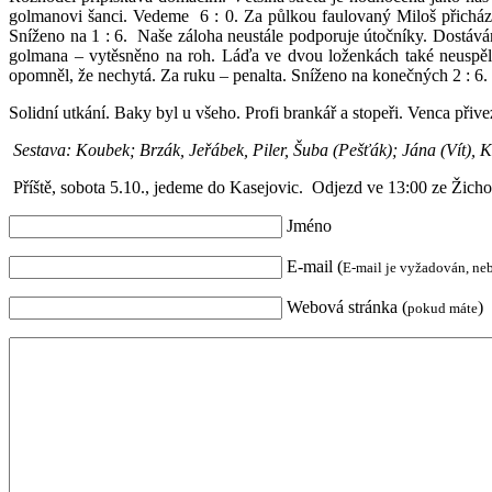
golmanovi šanci. Vedeme 6 : 0. Za půlkou faulovaný Miloš přichází
Sníženo na 1 : 6. Naše záloha neustále podporuje útočníky. Dostáv
golmana – vytěsněno na roh. Láďa ve dvou loženkách také neuspěl. F
opomněl, že nechytá. Za ruku – penalta. Sníženo na konečných 2 : 6.
Solidní utkání. Baky byl u všeho. Profi brankář a stopeři. Venca při
Sestava: Koubek; Brzák, Jeřábek, Piler, Šuba (Pešťák); Jána (Vít), 
Příště, sobota 5.10., jedeme do Kasejovic. Odjezd ve 13:00 ze Žicho
Jméno
E-mail (
E-mail je vyžadován, ne
Webová stránka (
)
pokud máte