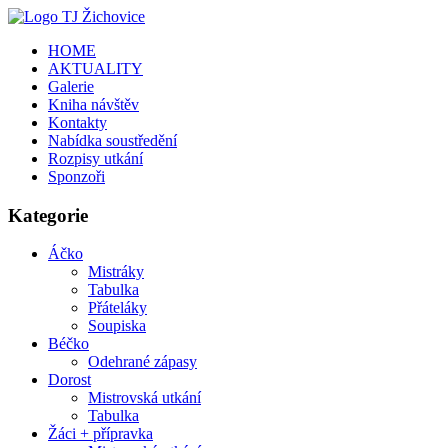
HOME
AKTUALITY
Galerie
Kniha návštěv
Kontakty
Nabídka soustředění
Rozpisy utkání
Sponzoři
Kategorie
Áčko
Mistráky
Tabulka
Přáteláky
Soupiska
Béčko
Odehrané zápasy
Dorost
Mistrovská utkání
Tabulka
Žáci + přípravka