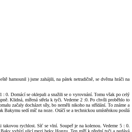
ště hamounil ) jsme zahájili, na pátek netradičně, se dvěma hráči na
: 0. Domácí se oklepali a snažili se o vyrovnání. Tomu však po celý
ně. Klidná, mířená střela k tyči. Vedeme 2 :0. Po chvíli proběhlo to
alu začaly docházet síly, bo neměli nikoho na střídání. To známe a
jak Bakymu sedí míč na noze. Otáčí se a technickou umístěnkou posílá
takovou rychlost. Síť se vlní. Soupeř je na kolenou. Vedeme 5 : 0.
 Baky vybízí ulicí mezi beky Honzu. Ten míří k přední tyči a nedává