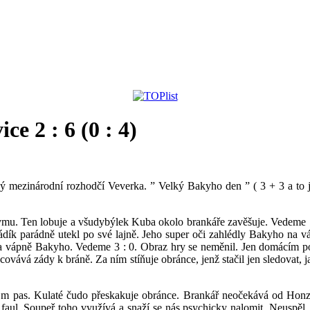
e 2 : 6 (0 : 4)
ý mezinárodní rozhodčí Veverka. ” Velký Bakyho den ” ( 3 + 3 a to je
mu. Ten lobuje a všudybýlek Kuba okolo brankáře zavěšuje. Vedeme 1 
ádík parádně utekl po své lajně. Jeho super oči zahlédly Bakyho na váp
 vápně Bakyho. Vedeme 3 : 0. Obraz hry se neměnil. Jen domácím pom
vává zády k bráně. Za ním stíňuje obránce, jenž stačil jen sledovat, 
0 m pas. Kulaté čudo přeskakuje obránce. Brankář neočekává od Honzi 
faul. Soupeř toho využívá a snaží se nás psychicky nalomit. Neuspěl.