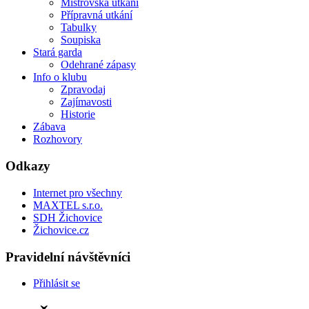
Mistrovská utkání
Přípravná utkání
Tabulky
Soupiska
Stará garda
Odehrané zápasy
Info o klubu
Zpravodaj
Zajímavosti
Historie
Zábava
Rozhovory
Odkazy
Internet pro všechny
MAXTEL s.r.o.
SDH Žichovice
Žichovice.cz
Pravidelní návštěvníci
Přihlásit se