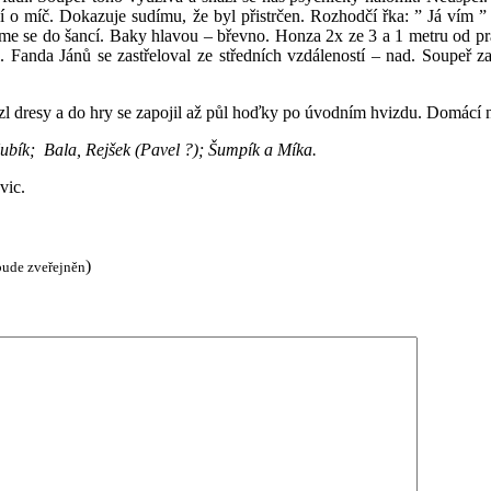
 o míč. Dokazuje sudímu, že byl přistrčen. Rozhodčí řka: ” Já vím ”
áme se do šancí. Baky hlavou – břevno. Honza 2x ze 3 a 1 metru od pr
anda Jánů se zastřeloval ze středních vzdáleností – nad. Soupeř zah
vezl dresy a do hry se zapojil až půl hoďky po úvodním hvizdu. Domácí n
Kubík; Bala, Rejšek (Pavel ?); Šumpík a Míka.
vic.
)
bude zveřejněn