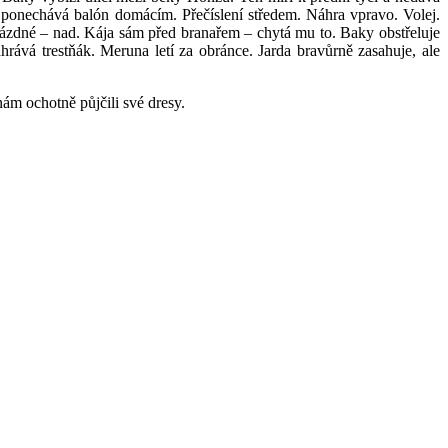
 ponechává balón domácím. Přečíslení středem. Náhra vpravo. Volej.
ázdné – nad. Kája sám před branařem – chytá mu to. Baky obstřeluje
rává trestňák. Meruna letí za obránce. Jarda bravůrně zasahuje, ale
ám ochotně půjčili své dresy.