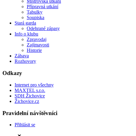
Mistrovská utkání
Přípravná utkání
Tabulky
Soupiska
Stará garda
Odehrané zápasy
Info o klubu
Zpravodaj
Zajímavosti
Historie
Zábava
Rozhovory
Odkazy
Internet pro všechny
MAXTEL s.r.o.
SDH Žichovice
Žichovice.cz
Pravidelní návštěvníci
Přihlásit se