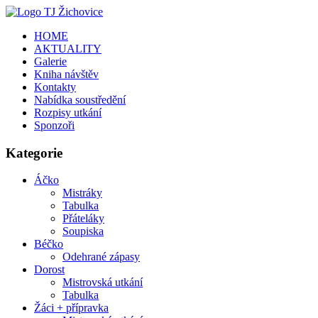
HOME
AKTUALITY
Galerie
Kniha návštěv
Kontakty
Nabídka soustředění
Rozpisy utkání
Sponzoři
Kategorie
Áčko
Mistráky
Tabulka
Přáteláky
Soupiska
Béčko
Odehrané zápasy
Dorost
Mistrovská utkání
Tabulka
Žáci + přípravka