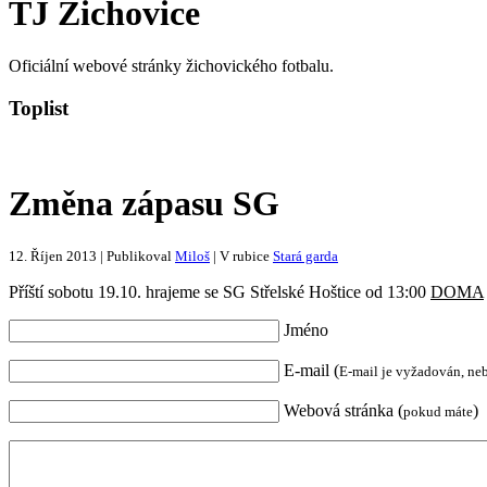
TJ Žichovice
Oficiální webové stránky žichovického fotbalu.
Toplist
Změna zápasu SG
12. Říjen 2013 | Publikoval
Miloš
| V rubice
Stará garda
Příští sobotu 19.10. hrajeme se SG Střelské Hoštice od 13:00
DOMA
Jméno
E-mail (
E-mail je vyžadován, ne
Webová stránka (
)
pokud máte