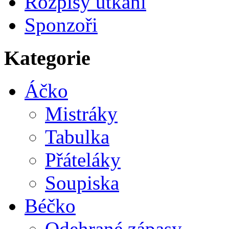
Rozpisy utkání
Sponzoři
Kategorie
Áčko
Mistráky
Tabulka
Přáteláky
Soupiska
Béčko
Odehrané zápasy