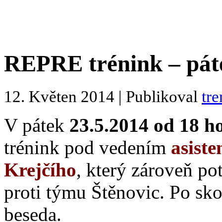
REPRE trénink – páte
12. Květen 2014 | Publikoval
tre
V pátek
23.5.2014 od 18 h
trénink pod vedením
asist
Krejčího
, který zároveň po
proti týmu Štěnovic. Po sk
beseda.