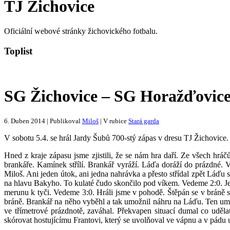
TJ Žichovice
Oficiální webové stránky žichovického fotbalu.
Toplist
SG Žichovice – SG Horažďovice 7 
6. Duben 2014 | Publikoval
Miloš
| V rubice
Stará garda
V sobotu 5.4. se hrál Jardy Šubů 700-stý zápas v dresu TJ Žichovice. 
Hned z kraje zápasu jsme zjistili, že se nám hra daří. Ze všech hrá
brankáře. Kamínek střílí. Brankář vyráží. Láďa doráží do prázdné. V
Miloš. Ani jeden útok, ani jedna nahrávka a přesto střídal zpět Láďu
na hlavu Bakyho. To kulaté čudo skončilo pod víkem. Vedeme 2:0. Jen
merunu k tyči. Vedeme 3:0. Hráli jsme v pohodě. Štěpán se v bráně s
bráně. Brankář na něho vyběhl a tak umožnil náhru na Láďu. Ten umíst
ve třímetrové prázdnotě, zaváhal. Překvapen situací dumal co udělat
skórovat hostujícímu Frantovi, který se uvolňoval ve vápnu a v pádu 