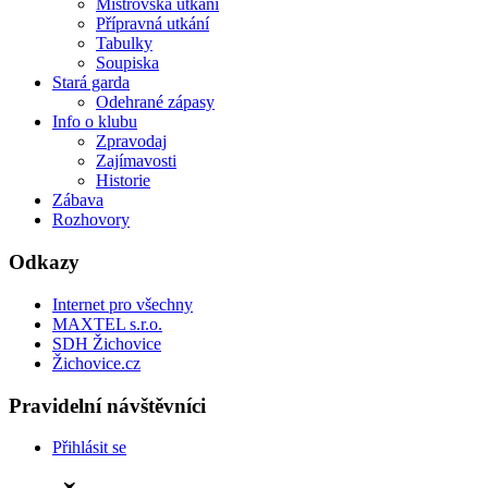
Mistrovská utkání
Přípravná utkání
Tabulky
Soupiska
Stará garda
Odehrané zápasy
Info o klubu
Zpravodaj
Zajímavosti
Historie
Zábava
Rozhovory
Odkazy
Internet pro všechny
MAXTEL s.r.o.
SDH Žichovice
Žichovice.cz
Pravidelní návštěvníci
Přihlásit se