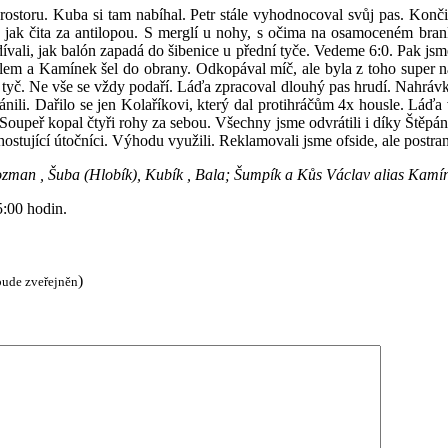
ostoru. Kuba si tam nabíhal. Petr stále vyhodnocoval svůj pas. Končil 
y jak čita za antilopou. S merglí u nohy, s očima na osamoceném bra
vali, jak balón zapadá do šibenice u přední tyče. Vedeme 6:0. Pak jsme 
gólem a Kamínek šel do obrany. Odkopával míč, ale byla z toho super n
 tyč. Ne vše se vždy podaří. Láďa zpracoval dlouhý pas hrudí. Nahráv
bránili. Dařilo se jen Kolaříkovi, který dal protihráčům 4x housle. Láďa
peř kopal čtyři rohy za sebou. Všechny jsme odvrátili i díky Štěpánovi,
a hostující útočníci. Výhodu využili. Reklamovali jsme ofside, ale post
Hozman , Šuba
(
Hlobík
),
Kubík , Bala;
Šumpík a Kůs Václav alias Kamí
:00 hodin.
)
bude zveřejněn