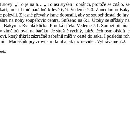
slovy: „ To je na h… „ To asi slyšeli i obránci, protože se zdálo, že
nkáři, umístil míč parádně k levé tyči. Vedeme 5:0. Zanedlouho Baky
polevili. Z jasné převahy jsme dopustili, aby se soupeř dostal do hry.
áhra na nohy soupeřovic centra. Sníženo na 6:1. Útoky se střídaly na
ka Bakymu. Rychlá klička. Prudká střela. Vedeme 7:1. Soupeř přebíral
 v zimě trénoval na baráku. Je strašně rychlý, takže těch osm ofsidů je
 který třikrát zázračně zabránil míči v cestě do saka. I poslední roh
ranní – Mariášník prý zrovna mrknul a tak nic neviděl. Vyhráváme 7:2.
nek
.