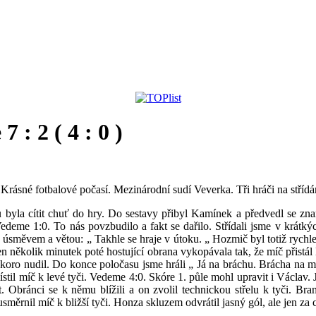
: 2 ( 4 : 0 )
Krásné fotbalové počasí. Mezinárodní sudí Veverka. Tři hráči na střídán
čů byla cítit chuť do hry. Do sestavy přibyl Kamínek a předvedl se z
edeme 1:0. To nás povzbudilo a fakt se dařilo. Střídali jsme v krátkýc
 s úsměvem a větou: „ Takhle se hraje v útoku. „ Hozmič byl totiž rych
 několik minutek poté hostující obrana vykopávala tak, že míč přistál
koro nudil. Do konce poločasu jsme hráli „ Já na bráchu. Brácha na mně
il míč k levé tyči. Vedeme 4:0. Skóre 1. půle mohl upravit i Václav. 
. Obránci se k němu blížili a on zvolil technickou střelu k tyči. Bra
usměrnil míč k bližší tyči. Honza skluzem odvrátil jasný gól, ale jen 