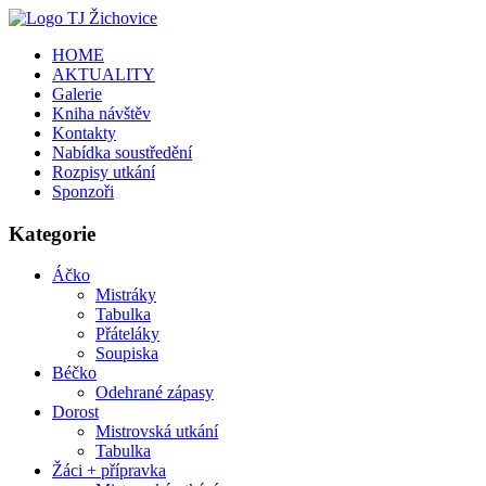
HOME
AKTUALITY
Galerie
Kniha návštěv
Kontakty
Nabídka soustředění
Rozpisy utkání
Sponzoři
Kategorie
Áčko
Mistráky
Tabulka
Přáteláky
Soupiska
Béčko
Odehrané zápasy
Dorost
Mistrovská utkání
Tabulka
Žáci + přípravka