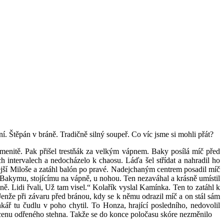
í. Štěpán v bráně. Tradičně silný soupeř. Co víc jsme si mohli přát?
namenitě. Pak přišel trestňák za velkým vápnem. Baky posílá míč před
h intervalech a nedocházelo k chaosu. Láďa šel střídat a nahradil ho
lejší Miloše a zatáhl balón po pravé. Nadejchaným centrem posadil míč
 Bakymu, stojícímu na vápně, u nohou. Ten nezaváhal a krásně umístil
. Lidi řvali, Už tam visel.“ Kolařík vyslal Kamínka. Ten to zatáhl k
Jenže při závaru před bránou, kdy se k němu odrazil míč a on stál sám
nkář tu čudlu v poho chytil. To Honza, hrající posledního, nedovolil
za cenu odřeného stehna. Takže se do konce poločasu skóre nezměnilo