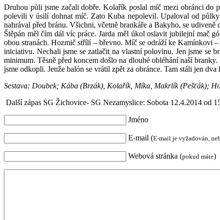
Druhou půli jsme začali dobře. Kolařík poslal míč mezi obránci do pr
polevili v úsilí dohnat míč. Zato Kuba nepolevil. Upaloval od půlk
nahrával před bránu. Všichni, včetně brankáře a Bakyho, se udiveně dí
Štěpán měl čím dál víc práce. Jarda měl úkol oslavit jubilejní mač 
obou stranách. Hozmič střílí – břevno. Míč se odráží ke Kamínkovi –
iniciativu. Nechali jsme se zatlačit na vlastní polovinu. Jen jsme se 
minimum. Těsně před koncem došlo na dlouhé obléhání naší branky. Sou
jsme odkopli. Jenže balón se vrátil zpět za obránce. Tam stáli jen dv
Sestava: D
oubek
;
Kába (
Brzák
)
, Kolařík, Míka, Makrlík (Pešťák); 
Další zápas SG Žichovice- SG Nezamyslice: Sobota 12.4.2014 od 15
Jméno
E-mail (
E-mail je vyžadován, ne
Webová stránka (
)
pokud máte