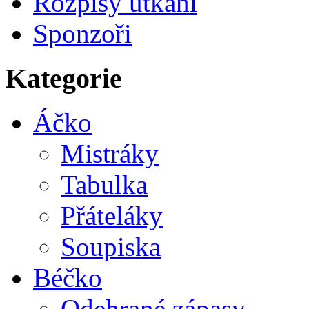
Rozpisy utkání
Sponzoři
Kategorie
Áčko
Mistráky
Tabulka
Přáteláky
Soupiska
Béčko
Odehrané zápasy