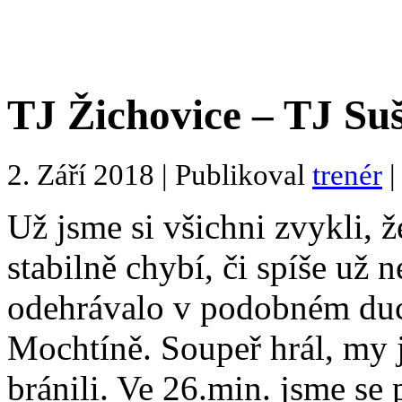
TJ Žichovice – TJ Suš
2. Září 2018 | Publikoval
trenér
|
Už jsme si všichni zvykli, 
stabilně chybí, či spíše už n
odehrávalo v podobném duc
Mochtíně. Soupeř hrál, my 
bránili. Ve 26.min. jsme se 