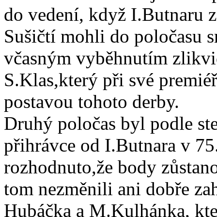
do vedení, když I.Butnaru z
Sušičtí mohli do poločasu s
včasným vyběhnutím zlikvi
S.Klas,který při své premié
postavou tohoto derby.
Druhý poločas byl podle ste
přihrávce od I.Butnara v 75
rozhodnuto,že body zůstano
tom nezměnili ani dobře za
Hubáčka a M.Kulhánka, kter