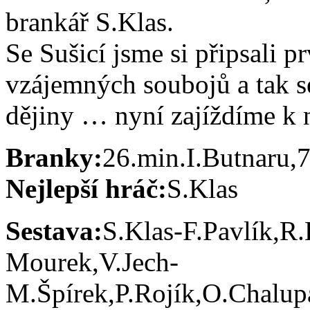
brankář S.Klas.
Se Sušicí jsme si připsali p
vzájemných soubojů a tak s
dějiny … nyní zajíždíme k 
Branky:
26.min.I.Butnaru,
Nejlepší hráč:
S.Klas
Sestava:
S.Klas-F.Pavlík,R
Mourek,V.Jech-
M.Špírek,P.Rojík,O.Chalup