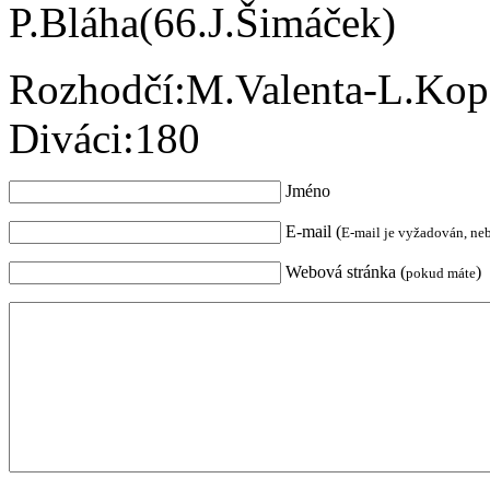
P.Bláha(66.J.Šimáček)
Rozhodčí:M.Valenta-L.Ko
Diváci:180
Jméno
E-mail (
E-mail je vyžadován, ne
Webová stránka (
)
pokud máte