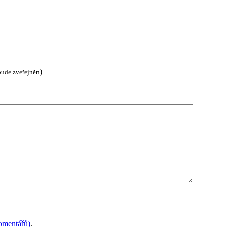
)
bude zveřejněn
mentářů)
.