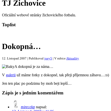
TJ Žichovice
Oficiální webové stránky žichovického fotbalu.
Toplist
Dokopná…
12. Listopad 2007 | Publikoval
joey5
| V rubice
Aktuality
A dokopná je za náma…
V
galerii
už máme fotky z dokopné, tak přeji příjemnou zábavu…:o)
Jen ten plac po podzimu by moh bejt lepší…
Zápis je s jedním komentářem
mirecekp
napsal: