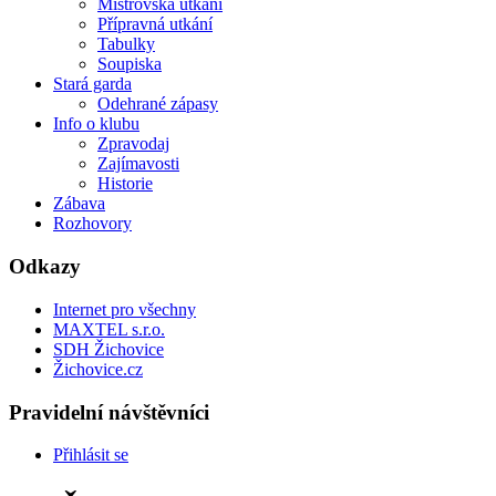
Mistrovská utkání
Přípravná utkání
Tabulky
Soupiska
Stará garda
Odehrané zápasy
Info o klubu
Zpravodaj
Zajímavosti
Historie
Zábava
Rozhovory
Odkazy
Internet pro všechny
MAXTEL s.r.o.
SDH Žichovice
Žichovice.cz
Pravidelní návštěvníci
Přihlásit se