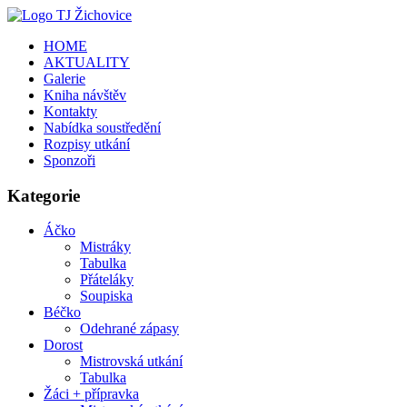
HOME
AKTUALITY
Galerie
Kniha návštěv
Kontakty
Nabídka soustředění
Rozpisy utkání
Sponzoři
Kategorie
Áčko
Mistráky
Tabulka
Přáteláky
Soupiska
Béčko
Odehrané zápasy
Dorost
Mistrovská utkání
Tabulka
Žáci + přípravka