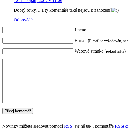
12. Listopad, 2007 v 11:06
Dobrý fotky… a ty komentáře také nejsou k zahození
Odpovědět
Jméno
E-mail (
E-mail je vyžadován, ne
Webová stránka (
)
pokud máte
Novinky můžete sledovat pomocí
RSS
, stejně tak i komentáře
RSS(ko