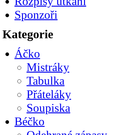
Rozpisy utkání
Sponzoři
Kategorie
Áčko
Mistráky
Tabulka
Přáteláky
Soupiska
Béčko
Odehrané zápasy