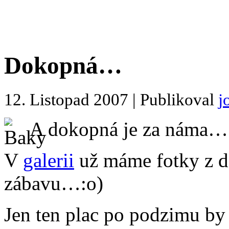
Dokopná…
12. Listopad 2007 | Publikoval
j
A dokopná je za náma…
V
galerii
už máme fotky z d
zábavu…:o)
Jen ten plac po podzimu by