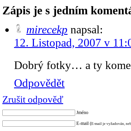
Zápis je s jedním komen
mirecekp
napsal:
12. Listopad, 2007 v 11:
Dobrý fotky… a ty komen
Odpovědět
Zrušit odpověď
Jméno
E-mail (
E-mail je vyžadován, ne