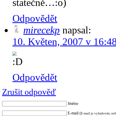
statečně…:o)
Odpovědět
mirecekp
napsal:
10. Květen, 2007 v 16:4
Odpovědět
Zrušit odpověď
Jméno
E-mail (
E-mail je vyžadován, ne