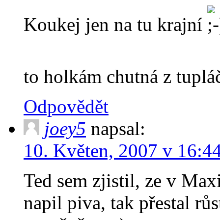
Koukej jen na tu krajní
to holkám chutná z tupl
Odpovědět
joey5
napsal:
10. Květen, 2007 v 16:4
Ted sem zjistil, ze v Ma
napil piva, tak přestal rů