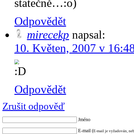
statečně…:o)
Odpovědět
mirecekp
napsal:
10. Květen, 2007 v 16:4
Odpovědět
Zrušit odpověď
Jméno
E-mail (
E-mail je vyžadován, ne