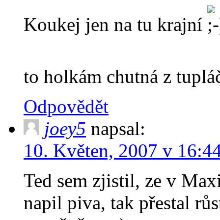
Koukej jen na tu krajní
to holkám chutná z tupl
Odpovědět
joey5
napsal:
10. Květen, 2007 v 16:4
Ted sem zjistil, ze v Ma
napil piva, tak přestal rů