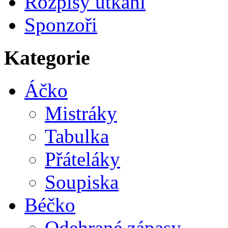
Rozpisy utkání
Sponzoři
Kategorie
Áčko
Mistráky
Tabulka
Přáteláky
Soupiska
Béčko
Odehrané zápasy