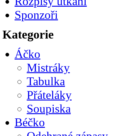
Rozpisy utkání
Sponzoři
Kategorie
Áčko
Mistráky
Tabulka
Přáteláky
Soupiska
Béčko
Odehrané zápasy