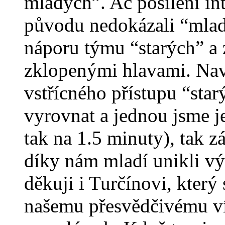
mladých”. Ač posíleni i
původu nedokázali “mlad
náporu týmu “starých” a 
zklopenými hlavami. Nav
vstřícného přístupu “star
vyrovnat a jednou jsme je
tak na 1.5 minuty), tak 
díky nám mladí unikli v
děkuji i Turčínovi, který
našemu přesvědčivému vít