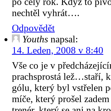
po celý rok. Když to piv
nechtěl vyhrát….
Odpovědět
Youths
napsal:
14. Leden, 2008 v 8:40
Vše co je v předcházejíc
prachsprostá lež…staří, 
gólu, který byl vstřelen
míče, který prošel zadem
trenér, který se ani na k