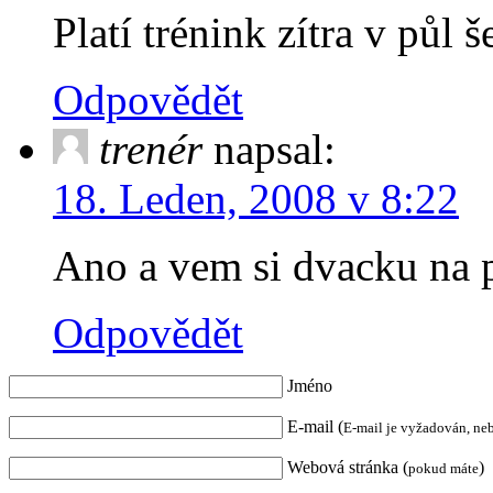
Platí trénink zítra v půl 
Odpovědět
trenér
napsal:
18. Leden, 2008 v 8:22
Ano a vem si dvacku na 
Odpovědět
Jméno
E-mail (
E-mail je vyžadován, ne
Webová stránka (
)
pokud máte