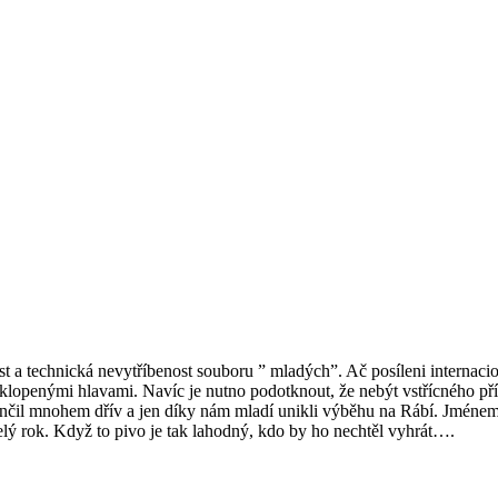
ost a technická nevytříbenost souboru ” mladých”. Ač posíleni intern
klopenými hlavami. Navíc je nutno podotknout, že nebýt vstřícného přís
končil mnohem dřív a jen díky nám mladí unikli výběhu na Rábí. Jménem s
elý rok. Když to pivo je tak lahodný, kdo by ho nechtěl vyhrát….