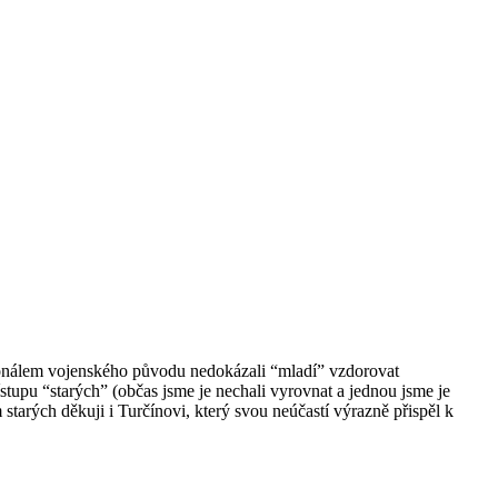
acionálem vojenského původu nedokázali “mladí” vzdorovat
tupu “starých” (občas jsme je nechali vyrovnat a jednou jsme je
tarých děkuji i Turčínovi, který svou neúčastí výrazně přispěl k