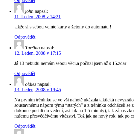
Odpovědět
john
napsal:
11. Leden, 2008 v 14:21
takže si s sebou vemte karty a žetony do automatu !
Odpovědět
Turčíno
napsal:
12. Leden, 2008 v 17:15
Já 13 nebudu nemám sebou věci,a počital jsem až s 15.zdar
Odpovědět
oldies
napsal:
13. Leden, 2008 v 19:45
Na prvním tréninku se ve vší nahotě ukázala taktická nevyzrál
soustavnému náporu týmu “starých” a z tréninku odcházeli se z
dokonce pustili do vedení, asi tak na 1.5 minuty), tak zápas z
našemu přesvědčivému vítězství. Tož jak na nový rok, tak po c
Odpovědět