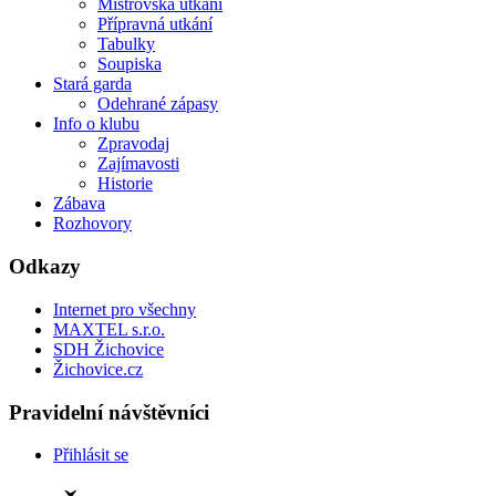
Mistrovská utkání
Přípravná utkání
Tabulky
Soupiska
Stará garda
Odehrané zápasy
Info o klubu
Zpravodaj
Zajímavosti
Historie
Zábava
Rozhovory
Odkazy
Internet pro všechny
MAXTEL s.r.o.
SDH Žichovice
Žichovice.cz
Pravidelní návštěvníci
Přihlásit se