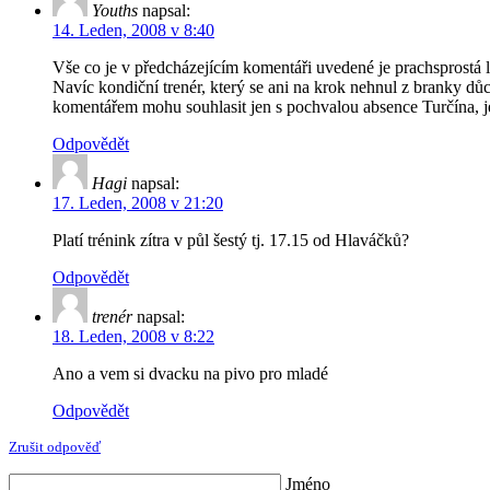
Youths
napsal:
14. Leden, 2008 v 8:40
Vše co je v předcházejícím komentáři uvedené je prachsprostá 
Navíc kondiční trenér, který se ani na krok nehnul z branky
komentářem mohu souhlasit jen s pochvalou absence Turčína, je
Odpovědět
Hagi
napsal:
17. Leden, 2008 v 21:20
Platí trénink zítra v půl šestý tj. 17.15 od Hlaváčků?
Odpovědět
trenér
napsal:
18. Leden, 2008 v 8:22
Ano a vem si dvacku na pivo pro mladé
Odpovědět
Zrušit odpověď
Jméno