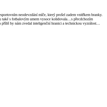
nesportovním neodevzdání míče, který prošel zadem vnitřkem branky.
ředu také s fotbalovým umem vysoce kolidovala…s přecdchozím
příliš by nám zvedal inteligenční hranici a technickou vyzrálost…