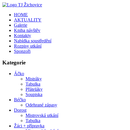
HOME
AKTUALITY
Galerie
Kniha návštěv
Kontakty
Nabídka soustředění
Rozpisy utkání
Sponzoři
Kategorie
Áčko
Mistráky
Tabulka
Přáteláky
Soupiska
Béčko
Odehrané zápasy
Dorost
Mistrovská utkání
Tabulka
Žáci + přípravka