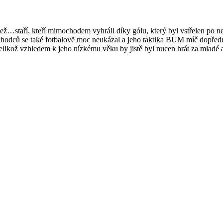
lež…staří, kteří mimochodem vyhráli díky gólu, který byl vstřelen po 
 důchodců se také fotbalově moc neukázal a jeho taktika BUM míč dop
likož vzhledem k jeho nízkému věku by jistě byl nucen hrát za mladé a 