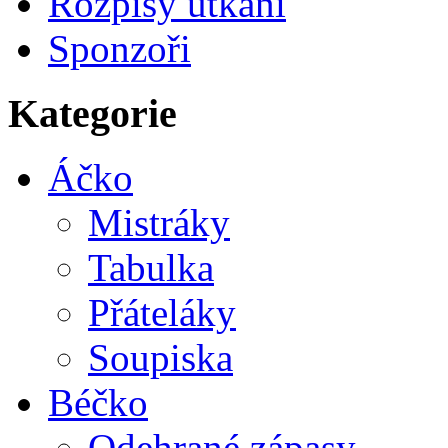
Rozpisy utkání
Sponzoři
Kategorie
Áčko
Mistráky
Tabulka
Přáteláky
Soupiska
Béčko
Odehrané zápasy