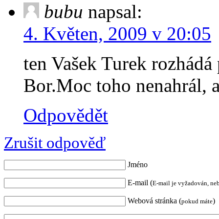
bubu
napsal:
4. Květen, 2009 v 20:05
ten Vašek Turek rozhádá 
Bor.Moc toho nenahrál, 
Odpovědět
Zrušit odpověď
Jméno
E-mail (
E-mail je vyžadován, ne
Webová stránka (
)
pokud máte