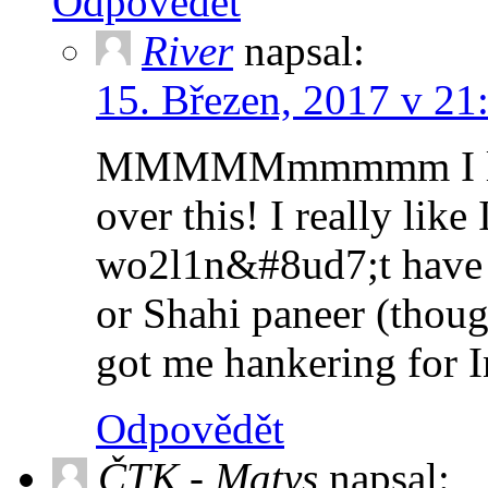
Odpovědět
River
napsal:
15. Březen, 2017 v 21
MMMMMmmmmm I love 
over this! I really like
wo2l1n&#8ud7;t have 
or Shahi paneer (thoug
got me hankering for In
Odpovědět
ČTK - Matys
napsal: