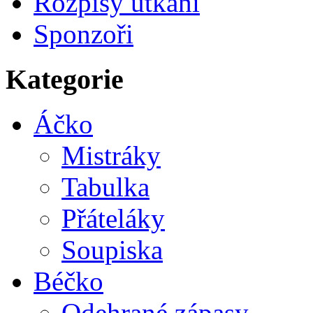
Rozpisy utkání
Sponzoři
Kategorie
Áčko
Mistráky
Tabulka
Přáteláky
Soupiska
Béčko
Odehrané zápasy