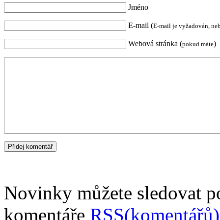
Jméno
E-mail (
E-mail je vyžadován, ne
Webová stránka (
)
pokud máte
Novinky můžete sledovat 
komentáře
RSS(komentářů)