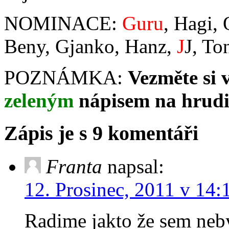
NOMINACE:
Guru
, Hagi,
Beny, Gjanko, Hanz,
J
J, To
POZNÁMKA:
Vezměte si 
zeleným
nápisem na hrudi
Zápis je s 9 komentáři
Franta
napsal:
12. Prosinec, 2011 v 14:
Radime jakto že sem ne