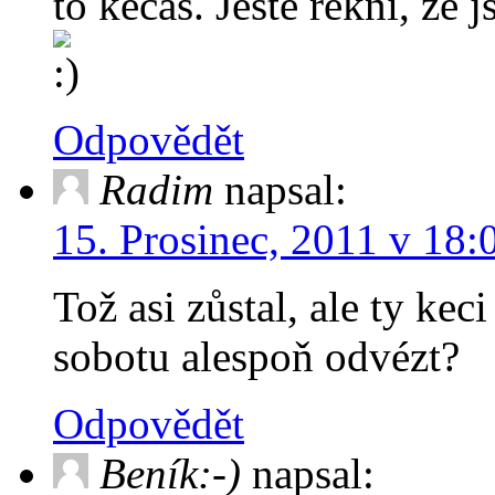
to kecáš. Ještě řekni, ž
Odpovědět
Radim
napsal:
15. Prosinec, 2011 v 18:
Tož asi zůstal, ale ty kec
sobotu alespoň odvézt?
Odpovědět
Beník:-)
napsal: