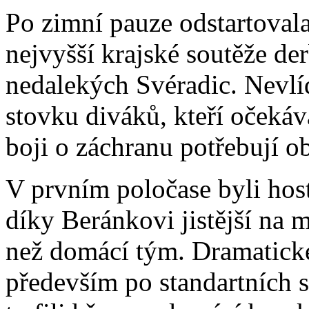
Po zimní pauze odstartovala
nejvyšší krajské soutěže de
nedalekých Svéradic. Nevlí
stovku diváků, kteří očekáv
boji o záchranu potřebují o
V prvním poločase byli host
díky Beránkovi jistější na m
než domácí tým. Dramatické 
především po standartních s