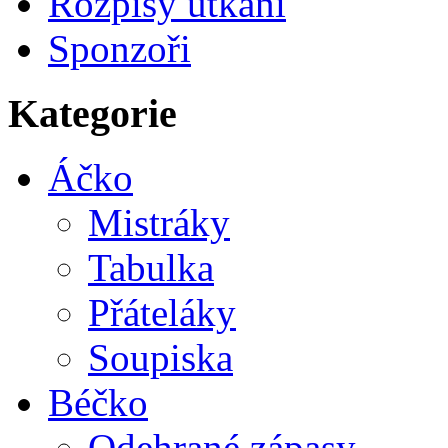
Rozpisy utkání
Sponzoři
Kategorie
Áčko
Mistráky
Tabulka
Přáteláky
Soupiska
Béčko
Odehrané zápasy