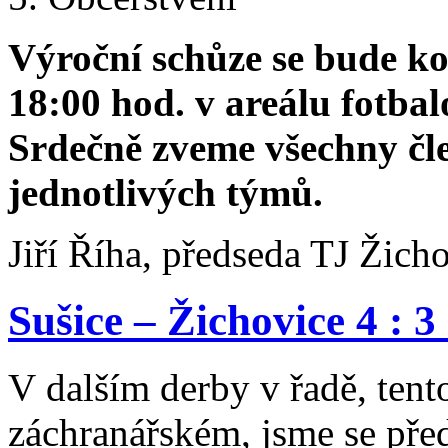
Výroční schůze se bude ko
18:00 hod. v areálu fotbal
Srdečně zveme všechny čle
jednotlivých týmů.
Jiří Říha, předseda TJ Žich
Sušice – Žichovice 4 : 3 
V dalším derby v řadě, tent
záchranářském, jsme se před