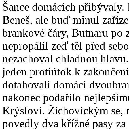
Šance domácích přibývaly. N
Beneš, ale buď minul zaříz
brankové čáry, Butnaru po 
nepropálil zeď těl před sebo
nezachoval chladnou hlavu.
jeden protiútok k zakončení
dotahovali domácí dvoubra
nakonec podařilo nejlepší
Krýslovi. Žichovickým se, 
povedly dva křížné pasy za 