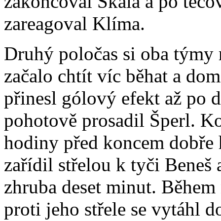
zakončoval Skála a po teč
zareagoval Klíma.
Druhý poločas si oba týmy 
začalo chtít víc běhat a dom
přinesl gólový efekt až po 
pohotově prosadil Šperl. Ko
hodiny před koncem dobře h
zařídil střelou k tyči Bene
zhruba deset minut. Během 
proti jeho střele se vytáhl 