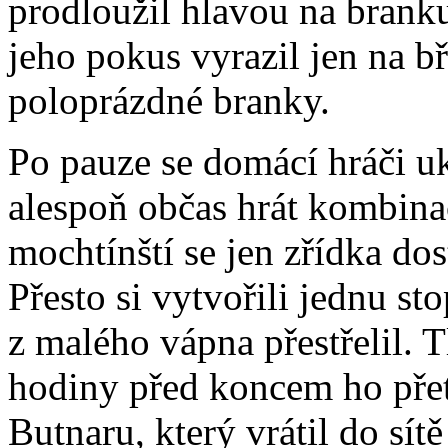
prodloužil hlavou na brank
jeho pokus vyrazil jen na b
poloprázdné branky.
Po pauze se domácí hráči ukl
alespoň občas hrát kombinač
mochtínští se jen zřídka do
Přesto si vytvořili jednu st
z malého vápna přestřelil. 
hodiny před koncem ho přet
Butnaru, který vrátil do sít