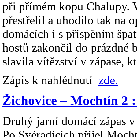
při přímém kopu Chalupy. V
přestřelil a uhodilo tak na o
domácích i s přispěním špa
hostů zakončil do prázdné 
slavila vítězství v zápase, 
Zápis k nahlédnutí
zde.
Žichovice – Mochtín 2 : 
Druhý jarní domácí zápas v 
Po Svéradicích přijel Mocht