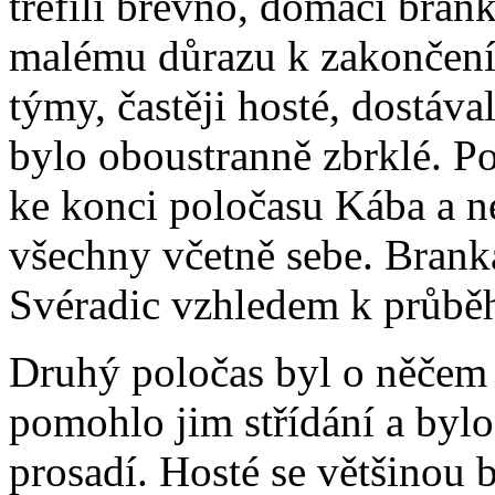
trefili břevno, domácí bran
malému důrazu k zakončení 
týmy, častěji hosté, dostáva
bylo oboustranně zbrklé. 
ke konci poločasu Kába a 
všechny včetně sebe. Branka
Svéradic vzhledem k průběh
Druhý poločas byl o něčem 
pomohlo jim střídání a bylo
prosadí. Hosté se většinou br