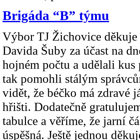
Brigáda “B” týmu
Výbor TJ Žichovice děkuje
Davida Šuby za účast na dne
hojném počtu a udělali kus 
tak pomohli stálým správcům
vidět, že béčko má zdravé j
hřišti. Dodatečně gratuluj
tabulce a věříme, že jarní č
úspěšná. Ještě jednou děkuj