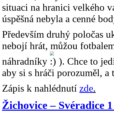
situaci na hranici velkého 
úspěšná nebyla a cenné body
Především druhý poločas uk
nebojí hrát, můžou fotbalem
náhradníky
). Chce to jed
aby si s hráči porozuměl, a 
Zápis k nahlédnutí
zde
.
Žichovice – Svéradice 1 :