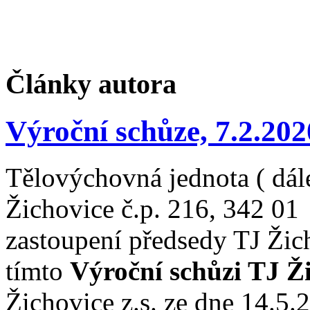
Články autora
Výroční schůze, 7.2.202
Tělovýchovná jednota ( dále
Žichovice č.p. 216, 342 01
zastoupení předsedy TJ Žic
tímto
Výroční schůzi TJ Ž
Žichovice z.s. ze dne 14.5.