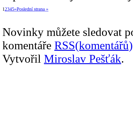
1
2
3
4
5
»
Poslední strana »
Novinky můžete sledovat 
komentáře
RSS(komentářů)
Vytvořil
Miroslav Pešťák
.