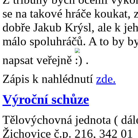
se na takové hráče koukat,
dobře Jakub Krýsl, ale k je
málo spoluhráčů. A to by by
napsat veřejně
.
Zápis k nahlédnutí
zde.
Výroční schůze
Tělovýchovná jednota ( dále
Žichovice č.p. 216, 342 01