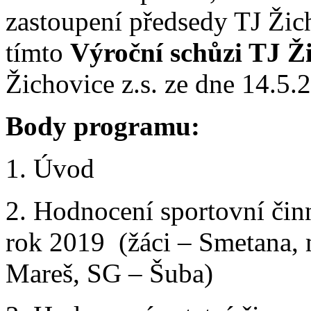
zastoupení předsedy TJ Žic
tímto
Výroční schůzi TJ Ž
Žichovice z.s. ze dne 14.5.
Body programu:
1. Úvod
2. Hodnocení sportovní činn
rok 2019 (žáci – Smetana,
Mareš, SG – Šuba)