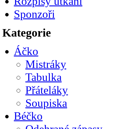
Rozpisy utkání
Sponzoři
Kategorie
Áčko
Mistráky
Tabulka
Přáteláky
Soupiska
Béčko
Odehrané zápasy