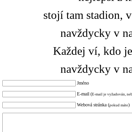
stojí tam stadion,
navždycky v na
Každej ví, kdo je
navždycky v na
Jméno
E-mail (
E-mail je vyžadován, ne
Webová stránka (
)
pokud máte