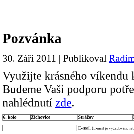
Pozvánka
30. Září 2011 | Publikoval
Radi
Využijte krásného víkendu 
Budeme Vaši podporu potře
nahlédnutí
zde
.
6. kolo
Žichovice
Strážov
E-mail (
E-mail je vyžadován, ne