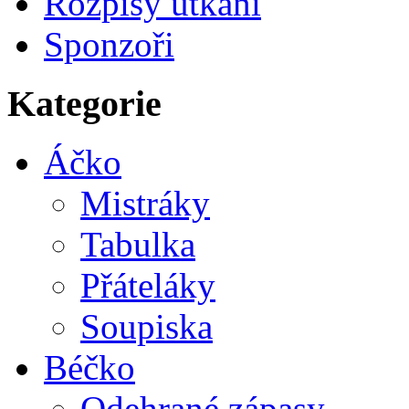
Rozpisy utkání
Sponzoři
Kategorie
Áčko
Mistráky
Tabulka
Přáteláky
Soupiska
Béčko
Odehrané zápasy