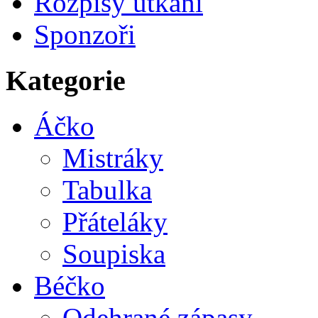
Rozpisy utkání
Sponzoři
Kategorie
Áčko
Mistráky
Tabulka
Přáteláky
Soupiska
Béčko
Odehrané zápasy