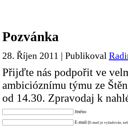
Pozvánka
28. Říjen 2011 | Publikoval
Rad
Přijďte nás podpořit ve vel
ambicióznímu týmu ze Štěno
od 14.30. Zpravodaj k nahl
Jméno
E-mail (
E-mail je vyžadován, ne