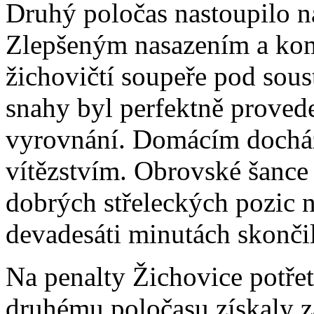
Druhý poločas nastoupilo na
Zlepšeným nasazením a kom
žichovičtí soupeře pod sous
snahy byl perfektně proved
vyrovnání. Domácím docháze
vítězstvím. Obrovské šance
dobrých střeleckých pozic n
devadesáti minutách skonči
Na penalty Žichovice potřet
druhému poločasu získaly z