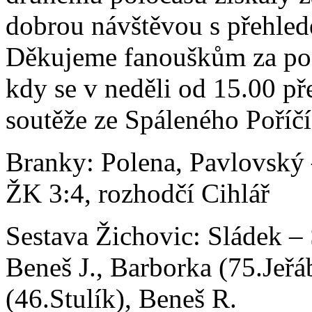
dobrou návštěvou s přehlede
Děkujeme fanouškům za podp
kdy se v neděli od 15.00 pře
soutěže ze Spáleného Poříčí
Branky: Polena, Pavlovský 
ŽK 3:4, rozhodčí Cihlář
Sestava Žichovic: Sládek – 
Beneš J., Barborka (75.Jeřá
(46.Stulík), Beneš R.