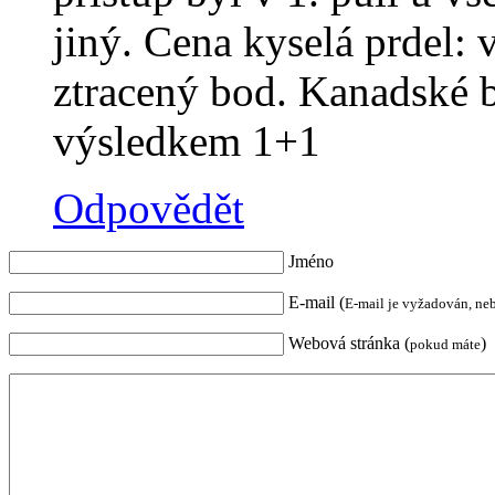
jiný. Cena kyselá prdel: 
ztracený bod. Kanadské 
výsledkem 1+1
Odpovědět
Jméno
E-mail (
E-mail je vyžadován, ne
Webová stránka (
)
pokud máte