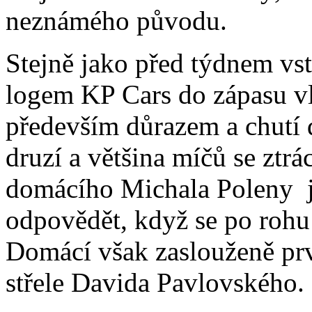
neznámého původu.
Stejně jako před týdnem vst
logem KP Cars do zápasu vl
především důrazem a chutí d
druzí a většina míčů se ztrá
domácího Michala Poleny j
odpovědět, když se po rohu
Domácí však zaslouženě prv
střele Davida Pavlovského.