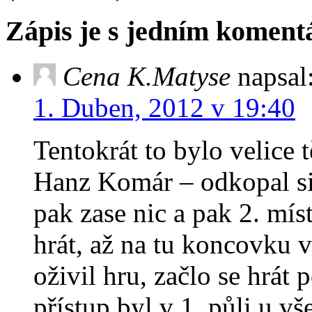
Zápis je s jedním komen
Cena K.Matyse
napsal
1. Duben, 2012 v 19:40
Tentokrát to bylo velice
Hanz Komár – odkopal si 
pak zase nic a pak 2. mís
hrát, až na tu koncovku 
oživil hru, začlo se hrát
přístup byl v 1. půli u vš