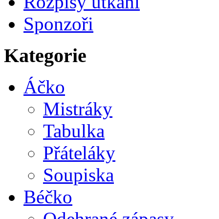
Rozpisy utkání
Sponzoři
Kategorie
Áčko
Mistráky
Tabulka
Přáteláky
Soupiska
Béčko
Odehrané zápasy