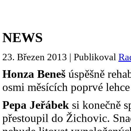
NEWS
23. Březen 2013 | Publikoval
Ra
Honza Beneš
úspěšně rehab
osmi měsících poprvé lehce 
Pepa Jeřábek
si konečně sp
přestoupil do Žichovic. Sn