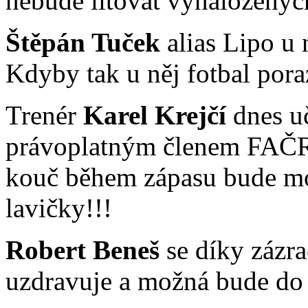
nebude litovat vynaložených
Štěpán Tuček
alias Lipo u 
Kdyby tak u něj fotbal poraz
Trenér
Karel Krejčí
dnes uč
právoplatným členem FAČR. 
kouč během zápasu bude mo
lavičky!!!
Robert Beneš
se díky zázr
uzdravuje a možná bude do 