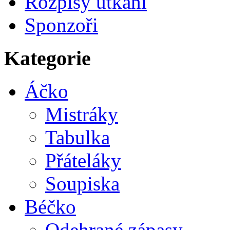
Rozpisy utkání
Sponzoři
Kategorie
Áčko
Mistráky
Tabulka
Přáteláky
Soupiska
Béčko
Odehrané zápasy