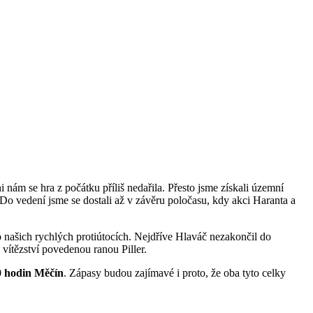
nám se hra z počátku příliš nedařila. Přesto jsme získali územní
 Do vedení jsme se dostali až v závěru poločasu, kdy akci Haranta a
po našich rychlých protiútocích. Nejdříve Hlaváč nezakončil do
 vítězství povedenou ranou Piller.
0 hodin Měčín
. Zápasy budou zajímavé i proto, že oba tyto celky