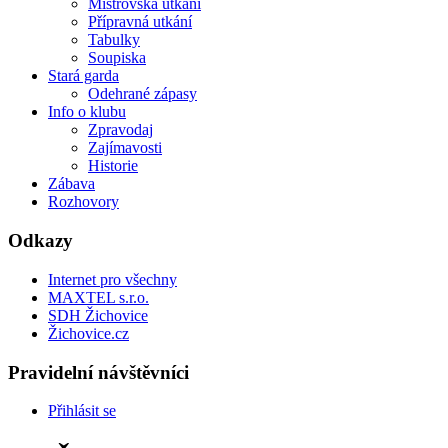
Mistrovská utkání
Přípravná utkání
Tabulky
Soupiska
Stará garda
Odehrané zápasy
Info o klubu
Zpravodaj
Zajímavosti
Historie
Zábava
Rozhovory
Odkazy
Internet pro všechny
MAXTEL s.r.o.
SDH Žichovice
Žichovice.cz
Pravidelní návštěvníci
Přihlásit se