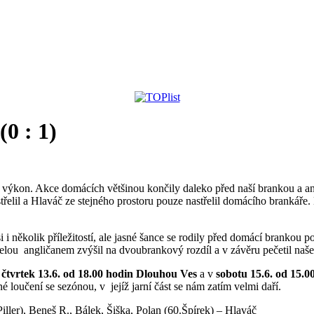
0 : 1)
 výkon. Akce domácích většinou končily daleko před naší brankou a ani 
řelil a Hlaváč ze stejného prostoru pouze nastřelil domácího brankáře.
 i několik příležitostí, ale jasné šance se rodily před domácí brankou 
střelou angličanem zvýšil na dvoubrankový rozdíl a v závěru pečetil naše
e
čtvrtek 13.6. od 18.00 hodin Dlouhou Ves
a v
sobotu 15.6. od 15.0
 loučení se sezónou, v jejíž jarní část se nám zatím velmi daří.
iller), Beneš R., Bálek, Šiška, Polan (60.Špírek) – Hlaváč