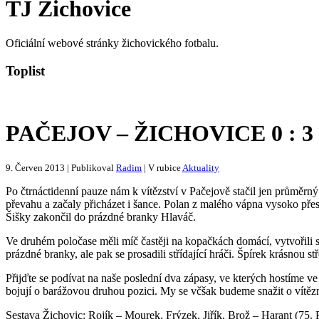
TJ Žichovice
Oficiální webové stránky žichovického fotbalu.
Toplist
PAČEJOV – ŽICHOVICE 0 : 3 (
9. Červen 2013 | Publikoval
Radim
| V rubice
Aktuality
Po čtrnáctidenní pauze nám k vítězství v Pačejově stačil jen průměrný
převahu a začaly přicházet i šance. Polan z malého vápna vysoko přest
Šišky zakončil do prázdné branky Hlaváč.
Ve druhém poločase měli míč častěji na kopačkách domácí, vytvořili si
prázdné branky, ale pak se prosadili střídající hráči. Špírek krásnou 
Přijďte se podívat na naše poslední dva zápasy, ve kterých hostíme v
bojují o barážovou druhou pozici. My se včšak budeme snažit o vítězné
Sestava Žichovic: Rojík – Mourek, Frýzek, Jiřík, Brož – Harant (75. P