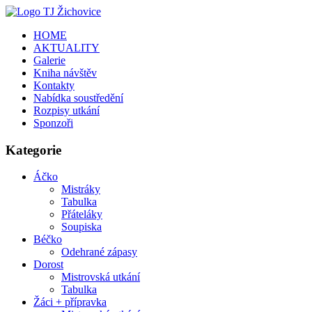
HOME
AKTUALITY
Galerie
Kniha návštěv
Kontakty
Nabídka soustředění
Rozpisy utkání
Sponzoři
Kategorie
Áčko
Mistráky
Tabulka
Přáteláky
Soupiska
Béčko
Odehrané zápasy
Dorost
Mistrovská utkání
Tabulka
Žáci + přípravka