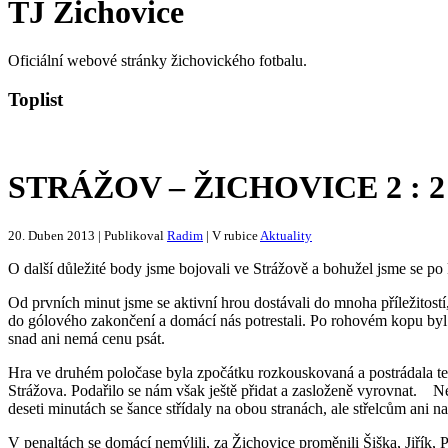
TJ Žichovice
Oficiální webové stránky žichovického fotbalu.
Toplist
STRÁŽOV – ŽICHOVICE 2 : 2 (1
20. Duben 2013 | Publikoval
Radim
| V rubice
Aktuality
O další důležité body jsme bojovali ve Strážově a bohužel jsme se po 
Od prvních minut jsme se aktivní hrou dostávali do mnoha příležitost
do gólového zakončení a domácí nás potrestali. Po rohovém kopu byl 
snad ani nemá cenu psát.
Hra ve druhém poločase byla zpočátku rozkouskovaná a postrádala te
Strážova. Podařilo se nám však ještě přidat a zasloženě vyrovnat. N
deseti minutách se šance střídaly na obou stranách, ale střelcům ani na
V penaltách se domácí nemýlili, za Žichovice proměnili Šiška, Jiřík,