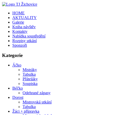
HOME
AKTUALITY
Galerie
Kniha návštěv
Kontakty
Nabídka soustředění
Rozpisy utkání
Sponzoři
Kategorie
Áčko
Mistráky
Tabulka
Přáteláky
Soupiska
Béčko
Odehrané zápasy
Dorost
Mistrovská utkání
Tabulka
Žáci + přípravka