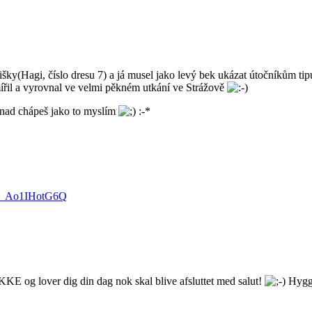
y(Hagi, číslo dresu 7) a já musel jako levý bek ukázat útočníkům tipu
ířil a vyrovnal ve velmi pěkném utkání ve Strážově
 snad chápeš jako to myslím
:-*
v=_Ao1IHotG6Q
 og lover dig din dag nok skal blive afsluttet med salut!
Hyggge