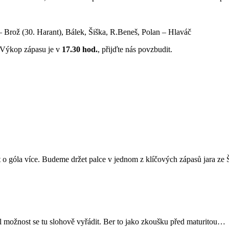
 – Brož (30. Harant), Bálek, Šiška, R.Beneš, Polan – Hlaváč
 Výkop zápasu je v
17.30 hod.
, přijďte nás povzbudit.
dát o góla více. Budeme držet palce v jednom z klíčových zápasů jara ze
al možnost se tu slohově vyřádit. Ber to jako zkoušku před maturitou…