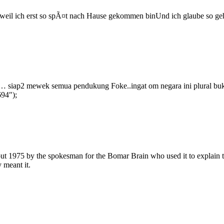
g weil ich erst so spÃ¤t nach Hause gekommen binUnd ich glaube so g
siap2 mewek semua pendukung Foke..ingat om negara ini plural bukan 
94″);
out 1975 by the spokesman for the Bomar Brain who used it to explain th
 meant it.