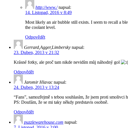
http://www./
napsal:
14. Listopad, 2016 v 8:49
Most likely an air bubble still exists. I seem to recall a 
the coolant level.
Odpovědět
Gerrard,Agger,Limbersky
napsal:
23. Duben, 2013 v 21:32
Krásné fotky, ale proč tam nikde nevidím můj náhodný gol
Odpovědět
Jaromir Hlavac
napsal:
24. Duben, 2013 v 13:24
“Fans”, samozřejmě s tebou souhlasím, že jsem proti smolivci hrá
PS: Doufám, že se mi taky někdy predstavis osobně.
Odpovědět
puzzlewarehouse.com
napsal:
7. Listopad, 2016 v 2:00