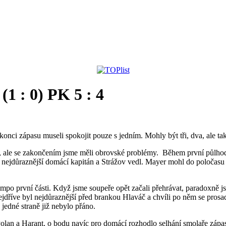
 : 0) PK 5 : 4
konci zápasu museli spokojit pouze s jedním. Mohly být tři, dva, ale ta
í, ale se zakončením jsme měli obrovské problémy. Během první půlhodi
nejdůraznější domácí kapitán a Strážov vedl. Mayer mohl do poločasu sk
mpo první části. Když jsme soupeře opět začali přehrávat, paradoxně j
ejdříve byl nejdůraznější před brankou Hlaváč a chvíli po něm se pros
 jedné straně již nebylo přáno.
 Polan a Harant, o bodu navíc pro domácí rozhodlo selhání smolaře záp