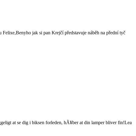
 Felixe,Benyho jak si pan Krejčí představuje náběh na přední tyč
ligt at se dig i biksen forleden, hÃ¥ber at din lamper bliver fin!Lea