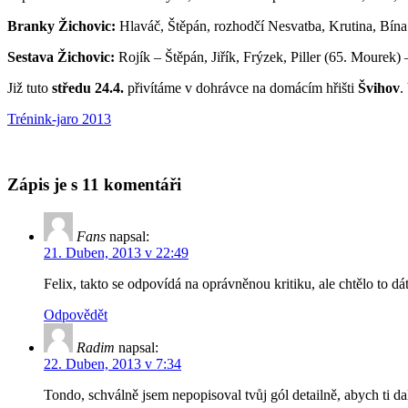
Branky Žichovic:
Hlaváč, Štěpán, rozhodčí Nesvatba, Krutina, Bína
Sestava Žichovic:
Rojík – Štěpán, Jiřík, Frýzek, Piller (65. Mourek)
Již tuto
středu 24.4.
přivítáme v dohrávce na domácím hřišti
Švihov
.
Trénink-jaro 2013
Zápis je s 11 komentáři
Fans
napsal:
21. Duben, 2013 v 22:49
Felix, takto se odpovídá na oprávněnou kritiku, ale chtělo to 
Odpovědět
Radim
napsal:
22. Duben, 2013 v 7:34
Tondo, schválně jsem nepopisoval tvůj gól detailně, abych ti d