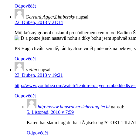
Odpovědět
Gerrard,Agger,Limbersky
napsal:
22. Duben, 2013 v 21:14
Můj krásný gooool nastanul po nádherném centru od Radima Šišk
a pouze jsem nastavil nohu a díky bohu jsem správně zam
PS Hagi chválil sem tě, rád bych se viděl jinde než na bekovi,
Odpovědět
radim
napsal:
23. Duben, 2013 v 19:21
http://www.youtube.com/watch?feature=player_embedded&
Odpovědět
http://www.hausratversicherung.tech/
napsal:
5. Listopad, 2016 v 7:59
Karen har sladret og du har fÃ¸dselsdag!STORT TILLYKKE
Odpovědět