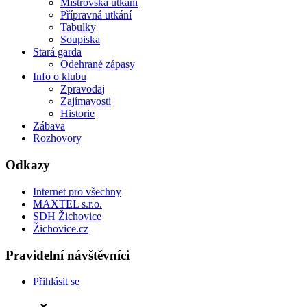
Mistrovská utkání
Přípravná utkání
Tabulky
Soupiska
Stará garda
Odehrané zápasy
Info o klubu
Zpravodaj
Zajímavosti
Historie
Zábava
Rozhovory
Odkazy
Internet pro všechny
MAXTEL s.r.o.
SDH Žichovice
Žichovice.cz
Pravidelní návštěvníci
Přihlásit se