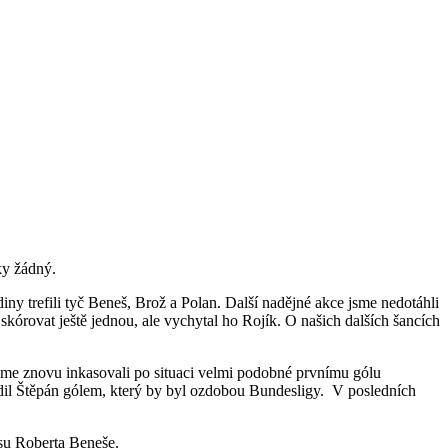
ky žádný.
ny trefili tyč Beneš, Brož a Polan. Další nadějné akce jsme nedotáhli
órovat ještě jednou, ale vychytal ho Rojík. O našich dalších šancích
sme znovu inkasovali po situaci velmi podobné prvnímu gólu
adil Štěpán gólem, který by byl ozdobou Bundesligy. V posledních
asu Roberta Beneše.