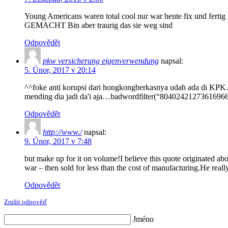
Young Americans waren total cool nur war heute fix und ferti
GEMACHT Bin aber traurig das sie weg sind
Odpovědět
pkw versicherung eigenverwendung
napsal:
5. Únor, 2017 v 20:14
^^foke anti korupsi dari hongkongberkasnya udah ada di KPK… 
mending dia jadi da'i aja…badwordfilter(“80402421273616966
Odpovědět
http://www./
napsal:
9. Únor, 2017 v 7:48
but make up for it on volume!I believe this quote originated ab
war – then sold for less than the cost of manufacturing.He really
Odpovědět
Zrušit odpověď
Jméno