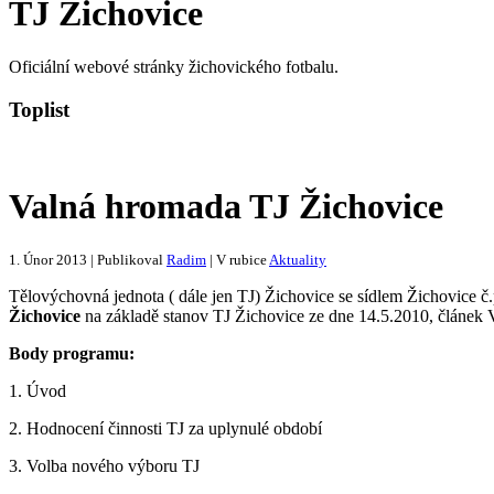
TJ Žichovice
Oficiální webové stránky žichovického fotbalu.
Toplist
Valná hromada TJ Žichovice
1. Únor 2013 | Publikoval
Radim
| V rubice
Aktuality
Tělovýchovná jednota ( dále jen TJ) Žichovice se sídlem Žichovice č
Žichovice
na základě stanov TJ Žichovice ze dne 14.5.2010, článek V
Body programu:
1. Úvod
2. Hodnocení činnosti TJ za uplynulé období
3. Volba nového výboru TJ