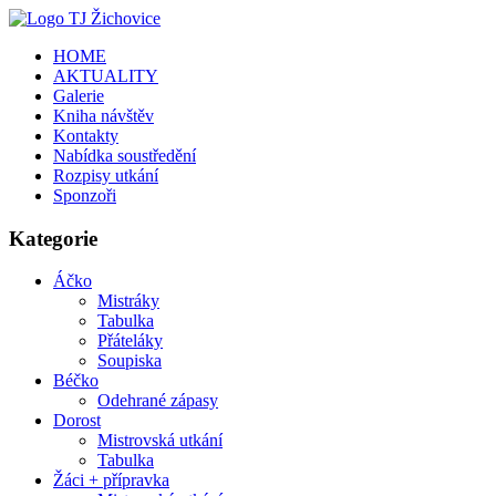
HOME
AKTUALITY
Galerie
Kniha návštěv
Kontakty
Nabídka soustředění
Rozpisy utkání
Sponzoři
Kategorie
Áčko
Mistráky
Tabulka
Přáteláky
Soupiska
Béčko
Odehrané zápasy
Dorost
Mistrovská utkání
Tabulka
Žáci + přípravka