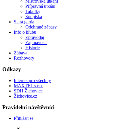
Mistrovská utkání
Přípravná utkání
Tabulky
Soupiska
Stará garda
Odehrané zápasy
Info o klubu
Zpravodaj
Zajímavosti
Historie
Zábava
Rozhovory
Odkazy
Internet pro všechny
MAXTEL s.r.o.
SDH Žichovice
Žichovice.cz
Pravidelní návštěvníci
Přihlásit se