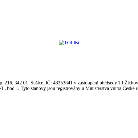
.p. 216, 342 01 Sušice, IČ: 48353841 v zastoupení předsedy TJ Žichovi
I., bod 1. Tyto stanovy jsou registrovány u Ministerstva vnitra České