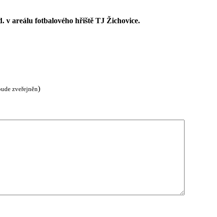
d. v areálu
fotbalového hřiště TJ Žichovice.
)
bude zveřejněn