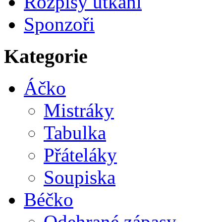
Rozpisy utkání
Sponzoři
Kategorie
Áčko
Mistráky
Tabulka
Přáteláky
Soupiska
Béčko
Odehrané zápasy