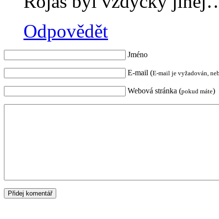
Rojas byl vždycky jine
Odpovědět
Jméno
E-mail (
E-mail je vyžadován, ne
Webová stránka (
)
pokud máte