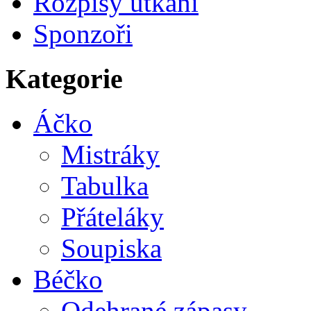
Rozpisy utkání
Sponzoři
Kategorie
Áčko
Mistráky
Tabulka
Přáteláky
Soupiska
Béčko
Odehrané zápasy