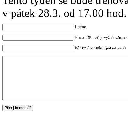
Tento týden se bude trénova
v pátek 28.3. od 17.00 hod.
Jméno
E-mail (
E-mail je vyžadován, ne
Webová stránka (
)
pokud máte