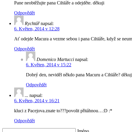
Pane neobtěžujte pana Cihláře a odejděte. děkuji
Odpovědět
Rychtář
napsal:
6. Květen, 2014 v 12:28
Ať odejde Macura a vezme sebou i pana Cihláře, když se neumí
Odpovědět
Domenico Martucci
napsal:
6. Květen, 2014 v 15:22
Dobrý den, neviděl někdo pana Macuru a Cihláře? děkuj
Odpovědět
...
napsal:
6. Květen, 2014 v 16:21
kluci z Pacejova.znate to???povolit přitáhnou…:D :*
Odpovědět
Jméno