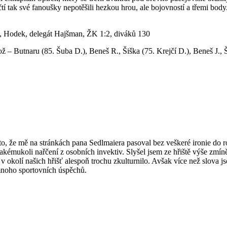
tí tak své fanoušky nepotěšili hezkou hrou, ale bojovností a třemi body.
k, Hodek, delegát Hajšman, ŽK 1:2, diváků 130
ž – Butnaru (85. Šuba D.), Beneš R., Šiška (75. Krejčí D.), Beneš J., 
o, že mě na stránkách pana Sedlmaiera pasoval bez veškeré ironie do r
 jakémukoli nařčení z osobních invektiv. Slyšel jsem ze hřiště výše z
 v okolí našich hřišť alespoň trochu zkulturnilo. Avšak více než slova jso
mnoho sportovních úspěchů.