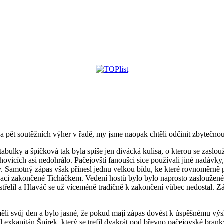
na pět soutěžních výher v řadě, my jsme naopak chtěli odčinit zbytečn
bulky a špičková tak byla spíše jen divácká kulisa, o kterou se zaslou
vicích asi nedohrálo. Pačejovští fanoušci sice používali jiné nadávky, n
y. Samotný zápas však přinesl jednu velkou bídu, ke které rovnoměrně př
 zakončené Ticháčkem. Vedení hostů bylo bylo naprosto zasloužené, pr
estřelil a Hlaváč se už víceméně tradičně k zakončení vůbec nedostal. Z
ěli svůj den a bylo jasné, že pokud mají zápas dovést k úspěšnému výsle
rál exkapitán Špírek, který se trefil dvakrát pod břevno pačejovské bra