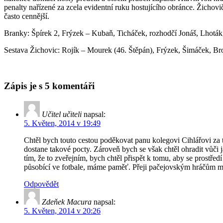
penalty nařízené za zcela evidentní ruku hostujícího obránce. Žichovič
často cennější.
Branky: Špírek 2, Frýzek – Kubaň, Ticháček, rozhodčí Jonáš, Lhotá
Sestava Žichovic: Rojík – Mourek (46. Štěpán), Frýzek, Šimáček, Bro
Zápis je s 5 komentáři
Učitel učiteli
napsal:
5. Květen, 2014 v 19:49
Chtěl bych touto cestou poděkovat panu kolegovi Cihlářovi za t
dostane takové pocty. Zároveň bych se však chtěl ohradit vůči
tím, že to zveřejním, bych chtěl přispět k tomu, aby se prostředí
působící ve fotbale, máme paměť. Přeji pačejovským hráčům 
Odpovědět
Zdeňek Macura
napsal:
5. Květen, 2014 v 20:26