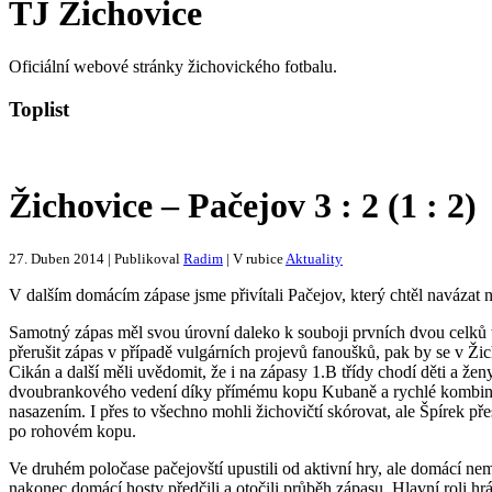
TJ Žichovice
Oficiální webové stránky žichovického fotbalu.
Toplist
Žichovice – Pačejov 3 : 2 (1 : 2)
27. Duben 2014 | Publikoval
Radim
| V rubice
Aktuality
V dalším domácím zápase jsme přivítali Pačejov, který chtěl navázat 
Samotný zápas měl svou úrovní daleko k souboji prvních dvou celků ta
přerušit zápas v případě vulgárních projevů fanoušků, pak by se v Žicho
Cikán a další měli uvědomit, že i na zápasy 1.B třídy chodí děti a žen
dvoubrankového vedení díky přímému kopu Kubaně a rychlé kombinaci
nasazením. I přes to všechno mohli žichovičtí skórovat, ale Špírek př
po rohovém kopu.
Ve druhém poločase pačejovští upustili od aktivní hry, ale domácí nem
nakonec domácí hosty předčili a otočili průběh zápasu. Hlavní roli h