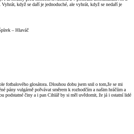
 Vyhrát, když se daří je jednoduché, ale vyhrát, když se nedaří je
Špírek – Hlaváč
ole fotbalového glosátora. Dlouhou dobu jsem snil o tom,že se mi
míněné pány vulgárně pořvávat směrem k rozhodčím a našim hráčům a
u podstatné činy a i pan Cihlář by si měl uvědomit, že já i ostatní lidé