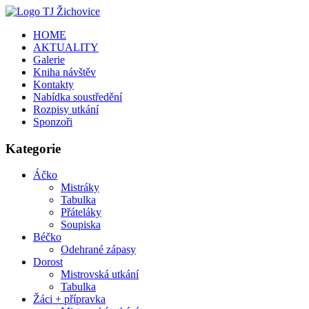
HOME
AKTUALITY
Galerie
Kniha návštěv
Kontakty
Nabídka soustředění
Rozpisy utkání
Sponzoři
Kategorie
Áčko
Mistráky
Tabulka
Přáteláky
Soupiska
Béčko
Odehrané zápasy
Dorost
Mistrovská utkání
Tabulka
Žáci + přípravka