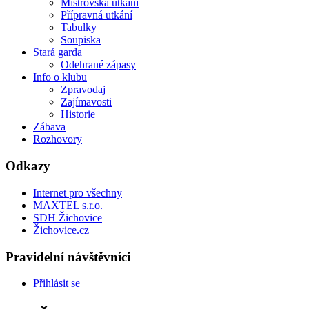
Mistrovská utkání
Přípravná utkání
Tabulky
Soupiska
Stará garda
Odehrané zápasy
Info o klubu
Zpravodaj
Zajímavosti
Historie
Zábava
Rozhovory
Odkazy
Internet pro všechny
MAXTEL s.r.o.
SDH Žichovice
Žichovice.cz
Pravidelní návštěvníci
Přihlásit se