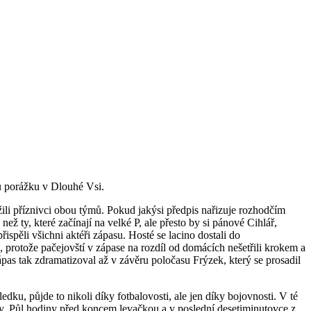
ou porážku v Dlouhé Vsi.
žili příznivci obou týmů. Pokud jakýsi předpis nařizuje rozhodčím
ež ty, které začínají na velké P, ale přesto by si pánové Cihlář,
ispěli všichni aktéři zápasu. Hosté se lacino dostali do
otože pačejovští v zápase na rozdíl od domácích nešetřili krokem a
ápas tak zdramatizoval až v závěru poločasu Frýzek, který se prosadil
dku, půjde to nikoli díky fotbalovosti, ale jen díky bojovnosti. V té
nky. Půl hodiny před koncem levačkou a v poslední desetiminutovce z