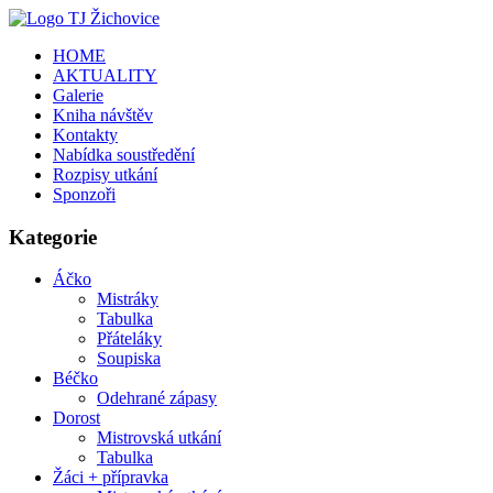
HOME
AKTUALITY
Galerie
Kniha návštěv
Kontakty
Nabídka soustředění
Rozpisy utkání
Sponzoři
Kategorie
Áčko
Mistráky
Tabulka
Přáteláky
Soupiska
Béčko
Odehrané zápasy
Dorost
Mistrovská utkání
Tabulka
Žáci + přípravka