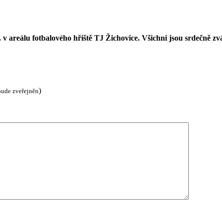
. v areálu
fotbalového hřiště TJ Žichovice. Všichni jsou srdečně zv
)
bude zveřejněn