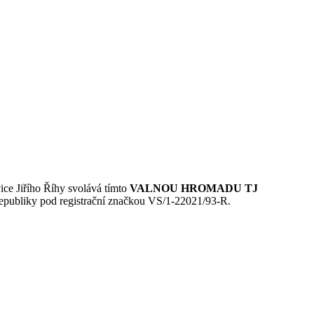
ice Jiřího Říhy svolává tímto
VALNOU HROMADU TJ
 republiky pod registrační značkou VS/1-22021/93-R.