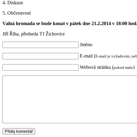
4. Diskuze
5. Občerstvení
Valná hromada se bude konat v pátek dne 21.2.2014 v 18:00 hod
Jiří Říha, předseda TJ Žichovice
Jméno
E-mail (
E-mail je vyžadován, ne
Webová stránka (
)
pokud máte