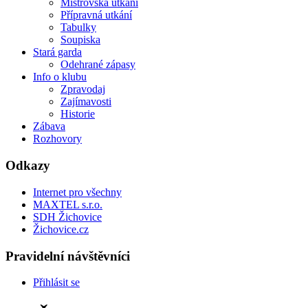
Mistrovská utkání
Přípravná utkání
Tabulky
Soupiska
Stará garda
Odehrané zápasy
Info o klubu
Zpravodaj
Zajímavosti
Historie
Zábava
Rozhovory
Odkazy
Internet pro všechny
MAXTEL s.r.o.
SDH Žichovice
Žichovice.cz
Pravidelní návštěvníci
Přihlásit se