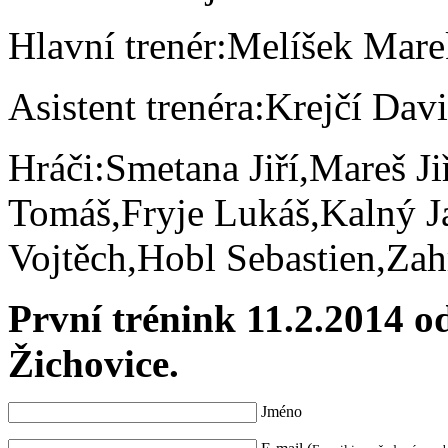
Hlavní trenér:Melíšek Mar
Asistent trenéra:Krejčí Dav
Hráči:Smetana Jiří,Mareš Ji
Tomáš,Fryje Lukáš,Kalný J
Vojtěch,Hobl Sebastien,Za
První trénink 11.2.2014 od
Žichovice.
Jméno