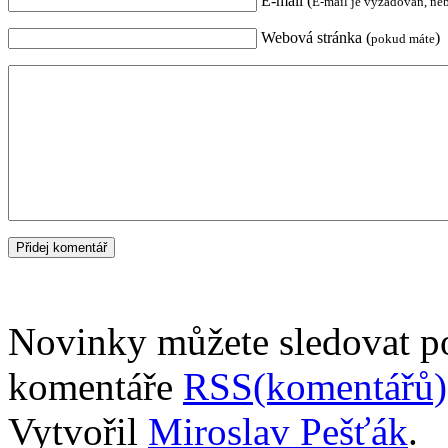
E-mail (
E-mail je vyžadován, ne
Webová stránka (
)
pokud máte
Novinky můžete sledovat 
komentáře
RSS(komentářů)
Vytvořil
Miroslav Pešťák
.