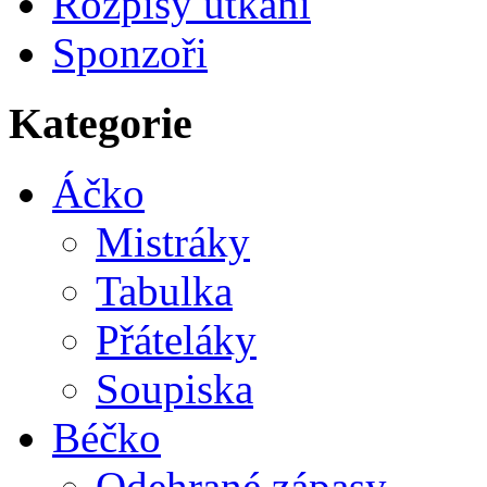
Rozpisy utkání
Sponzoři
Kategorie
Áčko
Mistráky
Tabulka
Přáteláky
Soupiska
Béčko
Odehrané zápasy