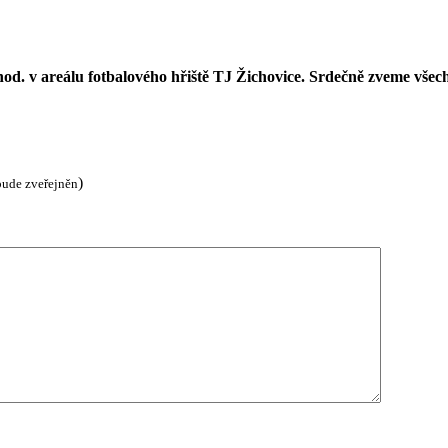
od. v areálu fotbalového hřiště TJ Žichovice. Srdečně zveme všech
)
bude zveřejněn