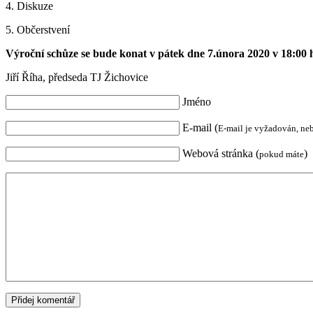
4. Diskuze
5. Občerstvení
Výroční schůze se bude konat v pátek dne 7.února 2020 v 18:00 h
Jiří Říha, předseda TJ Žichovice
Jméno
E-mail (
E-mail je vyžadován, ne
Webová stránka (
)
pokud máte