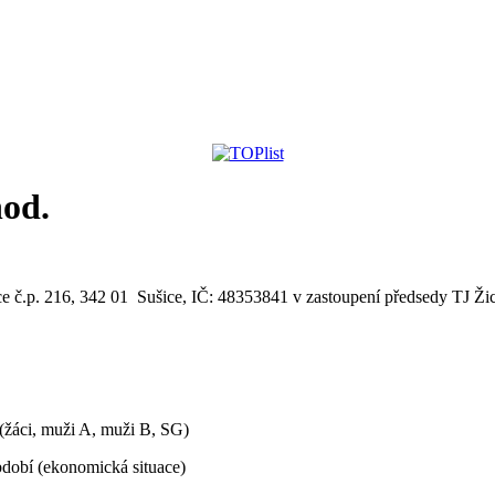
hod.
ice č.p. 216, 342 01 Sušice, IČ: 48353841 v zastoupení předsedy TJ Ži
 (žáci, muži A, muži B, SG)
bdobí (ekonomická situace)