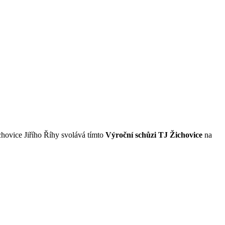
chovice Jiřího Říhy svolává tímto
Výroční schůzi TJ Žichovice
na