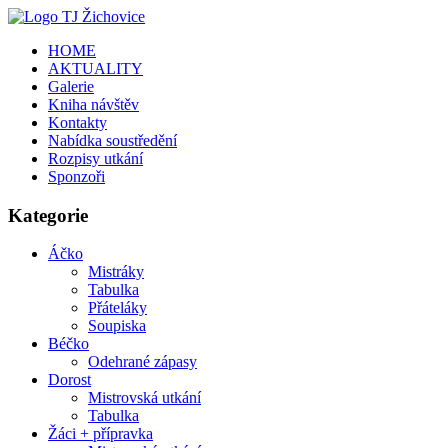
HOME
AKTUALITY
Galerie
Kniha návštěv
Kontakty
Nabídka soustředění
Rozpisy utkání
Sponzoři
Kategorie
Áčko
Mistráky
Tabulka
Přáteláky
Soupiska
Béčko
Odehrané zápasy
Dorost
Mistrovská utkání
Tabulka
Žáci + přípravka