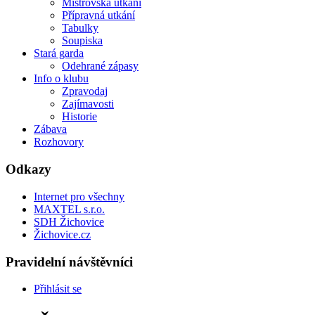
Mistrovská utkání
Přípravná utkání
Tabulky
Soupiska
Stará garda
Odehrané zápasy
Info o klubu
Zpravodaj
Zajímavosti
Historie
Zábava
Rozhovory
Odkazy
Internet pro všechny
MAXTEL s.r.o.
SDH Žichovice
Žichovice.cz
Pravidelní návštěvníci
Přihlásit se