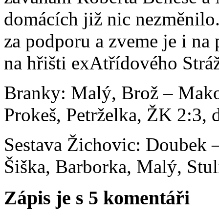
domácích již nic nezměni
za podporu a zveme je i na p
na hřišti exAtřídového Strá
Branky: Malý, Brož – Mako
Prokeš, Petrželka, ŽK 2:3,
Sestava Žichovic: Doubek –
Šiška, Barborka, Malý, Stul
Zápis je s 5 komentáři