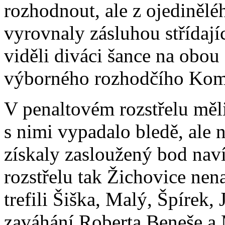
rozhodnout, ale z ojedinělé
vyrovnaly zásluhou střídají
viděli diváci šance na obou
výborného rozhodčího Koma
V penaltovém rozstřelu měl
s nimi vypadalo bledě, ale
získaly zasloužený bod nav
rozstřelu tak Žichovice nen
trefili Šiška, Malý, Špírek,
zaváhání Roberta Beneše a 