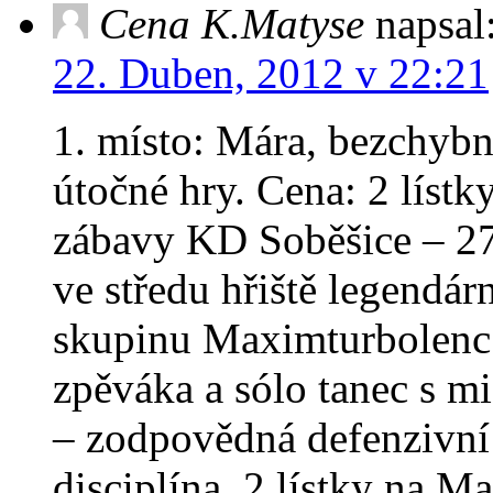
Cena K.Matyse
napsal
22. Duben, 2012 v 22:21
1. místo: Mára, bezchybn
útočné hry. Cena: 2 líst
zábavy KD Soběšice – 27
ve středu hřiště legendárn
skupinu Maximturbolenc 
zpěváka a sólo tanec s m
– zodpovědná defenzivní 
disciplína. 2 lístky na 