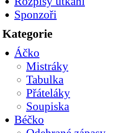
Rozpisy utkání
Sponzoři
Kategorie
Áčko
Mistráky
Tabulka
Přáteláky
Soupiska
Béčko
Odehrané zápasy