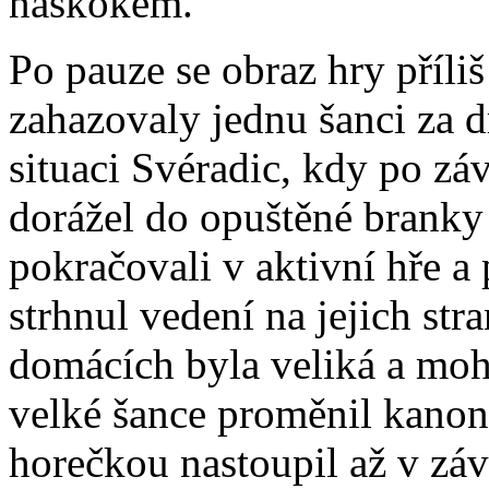
náskokem.
Po pauze se obraz hry příli
zahazovaly jednu šanci za d
situaci Svéradic, kdy po z
dorážel do opuštěné brank
pokračovali v aktivní hře a
strhnul vedení na jejich str
domácích byla veliká a mohl
velké šance proměnil kanon
horečkou nastoupil až v záv