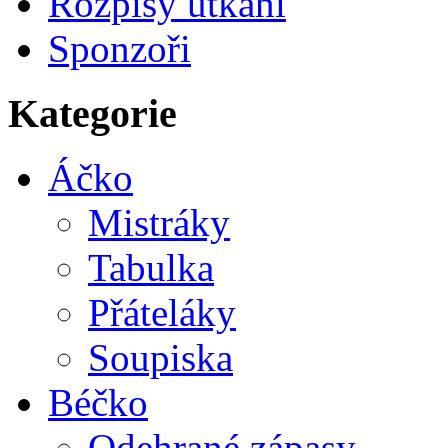
Rozpisy utkání
Sponzoři
Kategorie
Áčko
Mistráky
Tabulka
Přáteláky
Soupiska
Béčko
Odehrané zápasy