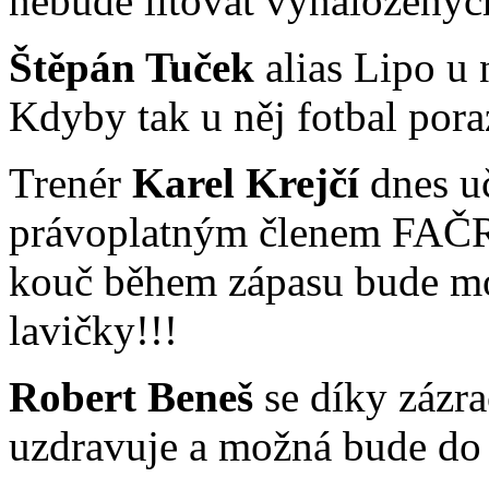
nebude litovat vynaložených
Štěpán Tuček
alias Lipo u 
Kdyby tak u něj fotbal poraz
Trenér
Karel Krejčí
dnes uč
právoplatným členem FAČR. 
kouč během zápasu bude mo
lavičky!!!
Robert Beneš
se díky zázr
uzdravuje a možná bude do 