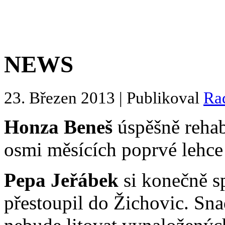
NEWS
23. Březen 2013 | Publikoval
Ra
Honza Beneš
úspěšně rehab
osmi měsících poprvé lehce 
Pepa Jeřábek
si konečně sp
přestoupil do Žichovic. Sn