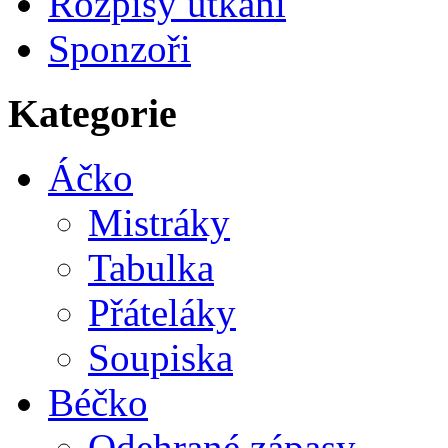
Rozpisy utkání
Sponzoři
Kategorie
Áčko
Mistráky
Tabulka
Přáteláky
Soupiska
Béčko
Odehrané zápasy