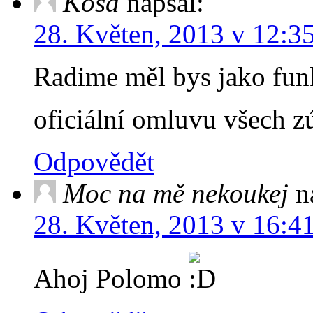
Kóša
napsal:
28. Květen, 2013 v 12:3
Radime měl bys jako funk
oficiální omluvu všech z
Odpovědět
Moc na mě nekoukej
n
28. Květen, 2013 v 16:4
Ahoj Polomo