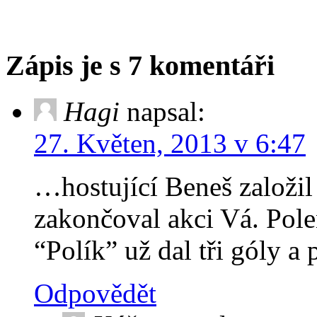
Zápis je s 7 komentáři
Hagi
napsal:
27. Květen, 2013 v 6:47
…hostující Beneš založil 
zakončoval akci Vá. Pol
“Polík” už dal tři góly 
Odpovědět