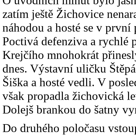
O úvodních minut bylo jasné
zatím ještě Žichovice nenar
náhodou a hosté se v první 
Poctivá defenziva a rychlé 
Krejčího mnohokrát přinesl
dnes. Výstavní uličku Štěp
Šiška a hosté vedli. V posl
však propadla žichovická le
Dolejš brankou do šatny vy
Do druhého poločasu vstoupil