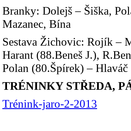
Branky: Dolejš – Šiška, Pol
Mazanec, Bína
Sestava Žichovic: Rojík – M
Harant (88.Beneš J.), R.Bene
Polan (80.Špírek) – Hlaváč
TRÉNINKY STŘEDA, PÁ
Trénink-jaro-2-2013