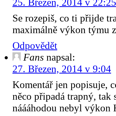
25. Březen, 2014 v 22:2
Se rozepiš, co ti přijde t
maximálně výkon týmu z
Odpovědět
Fans
napsal:
27. Březen, 2014 v 9:04
Komentář jen popisuje, co 
něco připadá trapný, tak 
náááhodou nebyl výkon HD