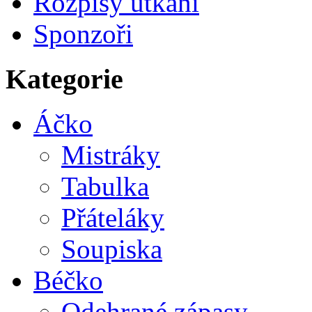
Rozpisy utkání
Sponzoři
Kategorie
Áčko
Mistráky
Tabulka
Přáteláky
Soupiska
Béčko
Odehrané zápasy