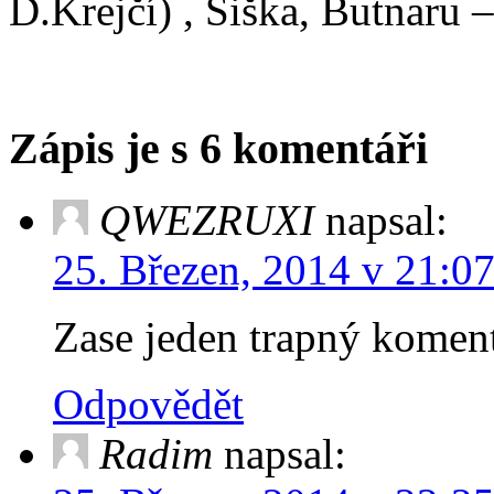
D.Krejčí) , Šiška, Butnaru 
Zápis je s 6 komentáři
QWEZRUXI
napsal:
25. Březen, 2014 v 21:0
Zase jeden trapný ko
Odpovědět
Radim
napsal: