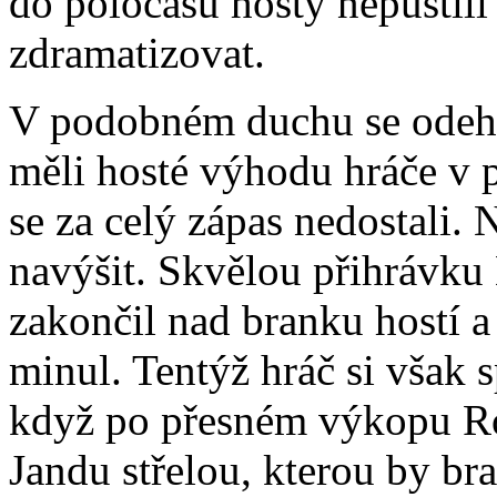
do poločasu hosty nepustili
zdramatizovat.
V podobném duchu se odehrá
měli hosté výhodu hráče v po
se za celý zápas nedostali.
navýšit. Skvělou přihrávku
zakončil nad branku hostí a
minul. Tentýž hráč si však s
když po přesném výkopu Roj
Jandu střelou, kterou by b