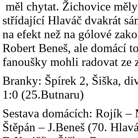
měl chytat. Žichovice měly 
střídající Hlaváč dvakrát s
na efekt než na gólové zak
Robert Beneš, ale domácí to
fanoušky mohli radovat ze 
Branky: Špírek 2, Šiška, d
1:0 (25.Butnaru)
Sestava domácích: Rojík –
Štěpán – J.Beneš (70. Hlavá