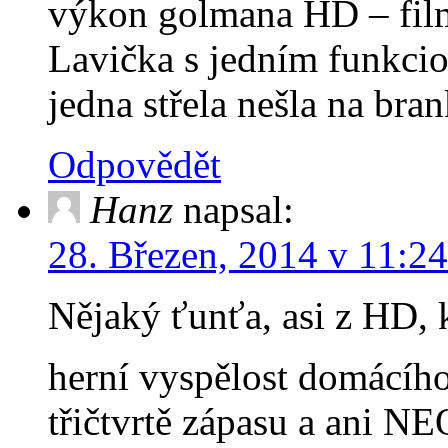
výkon golmana HD – filmo
Lavička s jedním funkcio
jedna střela nešla na br
Odpovědět
Hanz
napsal:
28. Březen, 2014 v 11:24
Nějaký ťunťa, asi z HD, 
herní vyspělost domácíh
třičtvrtě zápasu a ani 