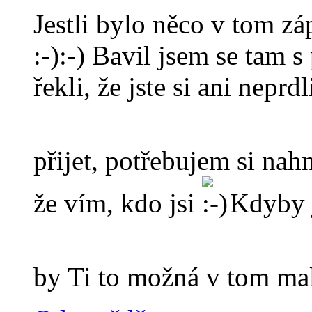
Jestli bylo něco v tom z
:-):-) Bavil jsem se tam s
řekli, že jste si ani neprd
přijet, potřebujem si nah
že vím, kdo jsi
Kdyby j
by Ti to možná v tom ma