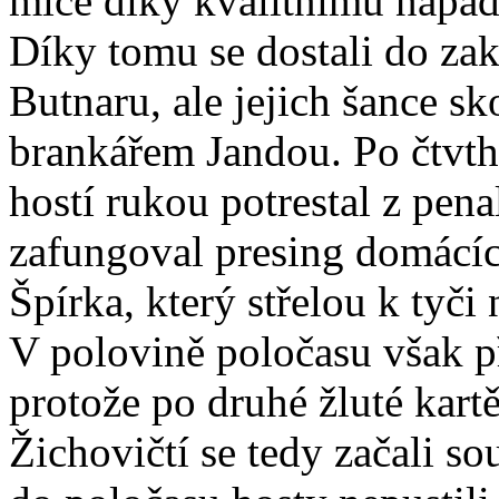
míče díky kvalitnímu napad
Díky tomu se dostali do zak
Butnaru, ale jejich šance s
brankářem Jandou. Po čtvth
hostí rukou potrestal z pena
zafungoval presing domácíc
Špírka, který střelou k tyči
V polovině poločasu však p
protože po druhé žluté kart
Žichovičtí se tedy začali so