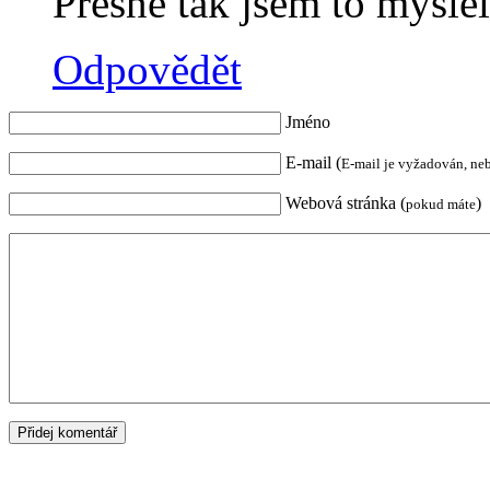
Přesně tak jsem to mysle
Odpovědět
Jméno
E-mail (
E-mail je vyžadován, ne
Webová stránka (
)
pokud máte