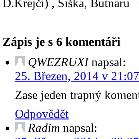
D.Krejčí) , Šiška, Butnaru 
Zápis je s 6 komentáři
QWEZRUXI
napsal:
25. Březen, 2014 v 21:0
Zase jeden trapný ko
Odpovědět
Radim
napsal: