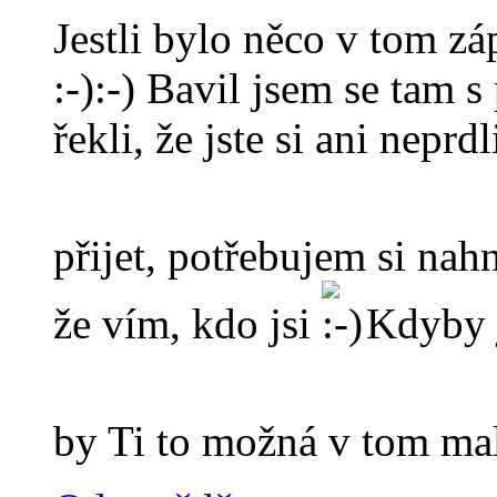
Jestli bylo něco v tom z
:-):-) Bavil jsem se tam s
řekli, že jste si ani neprd
přijet, potřebujem si nah
že vím, kdo jsi
Kdyby j
by Ti to možná v tom ma