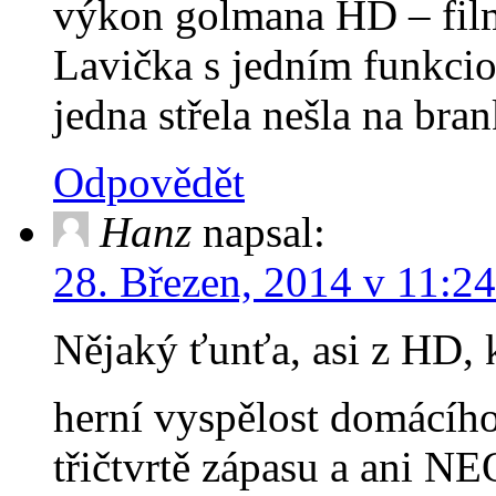
výkon golmana HD – filmo
Lavička s jedním funkcio
jedna střela nešla na br
Odpovědět
Hanz
napsal:
28. Březen, 2014 v 11:24
Nějaký ťunťa, asi z HD, 
herní vyspělost domácíh
třičtvrtě zápasu a ani 