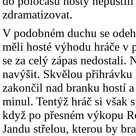
do poločasu hosty nepustili
zdramatizovat.
V podobném duchu se odehrá
měli hosté výhodu hráče v po
se za celý zápas nedostali.
navýšit. Skvělou přihrávku
zakončil nad branku hostí a
minul. Tentýž hráč si však s
když po přesném výkopu Roj
Jandu střelou, kterou by b