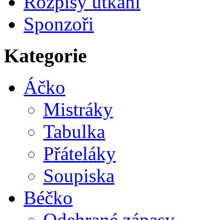
Rozpisy utkání
Sponzoři
Kategorie
Áčko
Mistráky
Tabulka
Přáteláky
Soupiska
Béčko
Odehrané zápasy