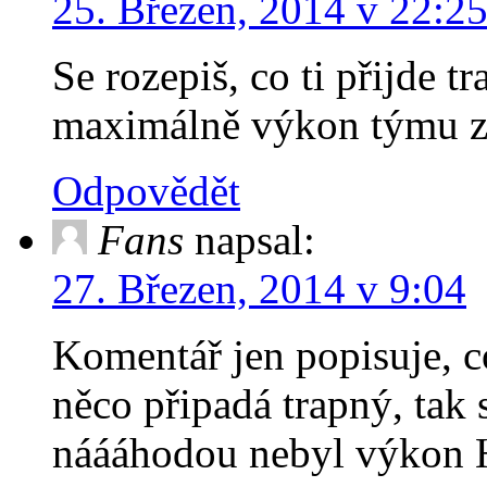
25. Březen, 2014 v 22:2
Se rozepiš, co ti přijde t
maximálně výkon týmu z
Odpovědět
Fans
napsal:
27. Březen, 2014 v 9:04
Komentář jen popisuje, co 
něco připadá trapný, tak 
náááhodou nebyl výkon HD