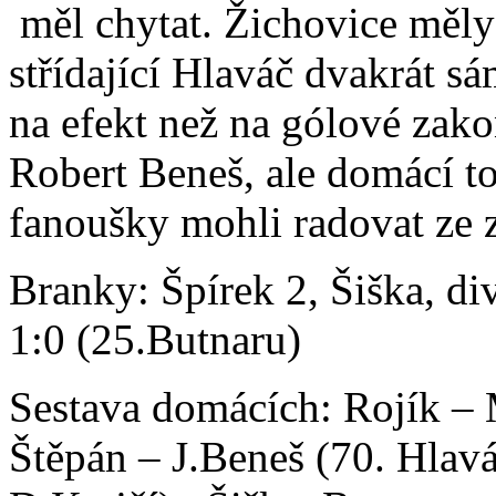
měl chytat. Žichovice měly 
střídající Hlaváč dvakrát s
na efekt než na gólové zak
Robert Beneš, ale domácí to
fanoušky mohli radovat ze 
Branky: Špírek 2, Šiška, d
1:0 (25.Butnaru)
Sestava domácích: Rojík –
Štěpán – J.Beneš (70. Hlavá