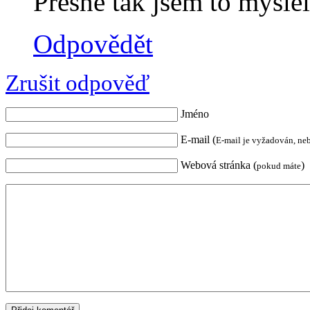
Přesně tak jsem to mysle
Odpovědět
Zrušit odpověď
Jméno
E-mail (
E-mail je vyžadován, ne
Webová stránka (
)
pokud máte