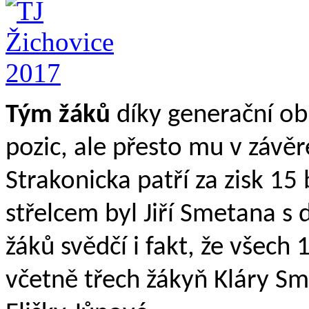
Tým žáků
díky generační ob
pozic, ale přesto mu v závě
Strakonicka patří za zisk 1
střelcem byl Jiří Smetana s 
žáků svědčí i fakt, že všec
včetně třech žákyň Kláry S