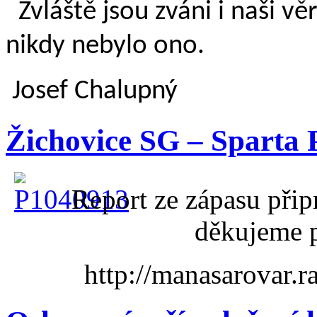
Zvláště jsou zváni i naši vě
nikdy nebylo ono.
Josef Chalupný
Žichovice SG – Sparta P
Report ze zápasu připr
děkujeme p
http://manasarovar.r