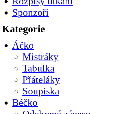
Rozpisy utkání
Sponzoři
Kategorie
Áčko
Mistráky
Tabulka
Přáteláky
Soupiska
Béčko
Odehrané zápasy