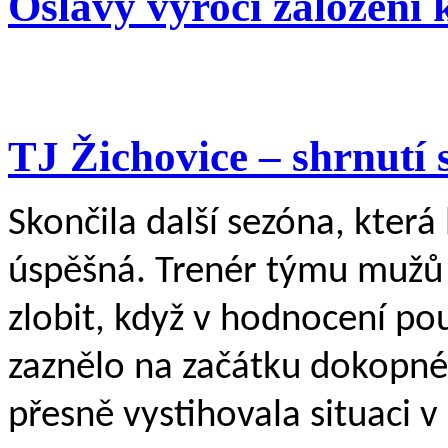
Oslavy výročí založení 
TJ Žichovice – shrnutí 
Skončila další sezóna, která
úspěšná. Trenér týmu mužů
zlobit, když v hodnocení použ
zaznělo na začátku dokopné,
přesně vystihovala situaci v