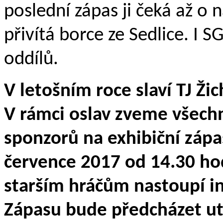
poslední zápas ji čeká až o
přivítá borce ze Sedlice. I 
oddílů.
V letošním roce slaví TJ Žic
V rámci oslav zveme všechn
sponzorů na exhibiční zápas
července 2017 od 14.30 hod
starším hráčům nastoupí in
Zápasu bude předcházet ut