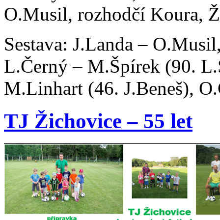
O.Musil, rozhodčí Koura, Ž
Sestava: J.Landa – O.Musil,
L.Černý – M.Špírek (90. L.S
M.Linhart (46. J.Beneš), O
TJ Žichovice – 55 let