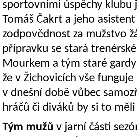
sportovními úspěchy klubu 
Tomáš Čakrt a jeho asistent 
zodpovědnost za mužstvo žá
přípravku se stará trenérsk
Mourkem a tým staré gardy 
že v Žichovicích vše funguje
v dnešní době vůbec samozře
hráčů či diváků by si to měl
Tým mužů
v jarní části sez