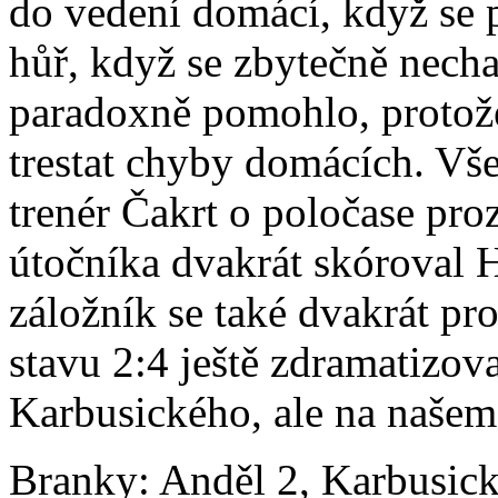
do vedení domácí, když se p
hůř, když se zbytečně nech
paradoxně pomohlo, protože
trestat chyby domácích. Vše
trenér Čakrt o poločase proz
útočníka dvakrát skóroval H
záložník se také dvakrát p
stavu 2:4 ještě zdramatizov
Karbusického, ale na našem 
Branky: Anděl 2, Karbusický