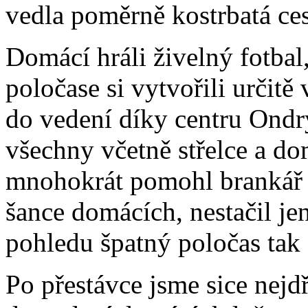
vedla poměrně kostrbatá ces
Domácí hráli živelný fotba
poločase si vytvořili určitě 
do vedení díky centru Ondr
všechny včetně střelce a d
mnohokrát pomohl brankář L
šance domácích, nestačil j
pohledu špatný poločas tak s
Po přestávce jsme sice nejdř