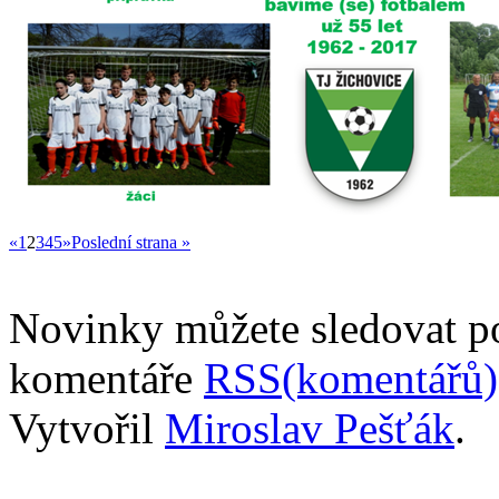
«
1
2
3
4
5
»
Poslední strana »
Novinky můžete sledovat 
komentáře
RSS(komentářů)
Vytvořil
Miroslav Pešťák
.