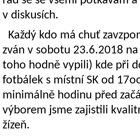
rád se se všemi potkávám a
v diskusích.
Každý kdo má chuť zavzpom
zván v sobotu 23.6.2018 na 
toho hodně vypili) kde při 
fotbálek s místní SK od 17oo
minimálně hodinu před začá
výborem jsme zajistili kvali
žízeň.